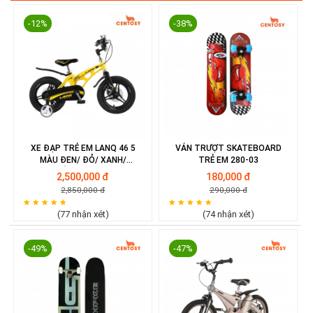
-12%
-38%
XE ĐẠP TRẺ EM LANQ 46 5
VÁN TRƯỢT SKATEBOARD
MÀU ĐEN/ ĐỎ/ XANH/
TRẺ EM 280-03
HỒNG/VÀNG
2,500,000 đ
180,000 đ
2,850,000 đ
290,000 đ
(77 nhận xét)
(74 nhận xét)
-49%
-47%