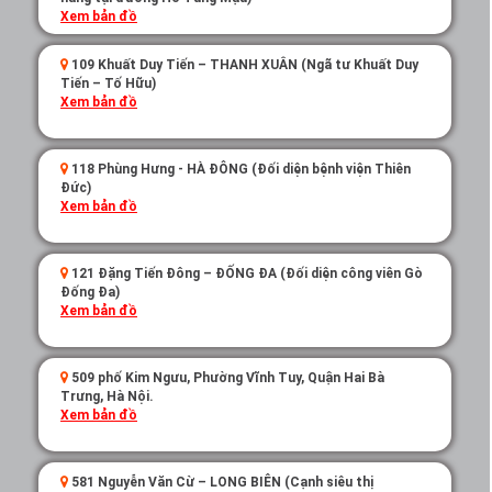
Xem bản đồ
109 Khuất Duy Tiến – THANH XUÂN (Ngã tư Khuất Duy
Tiến – Tố Hữu)
Xem bản đồ
118 Phùng Hưng - HÀ ĐÔNG (Đối diện bệnh viện Thiên
Đức)
Xem bản đồ
121 Đặng Tiến Đông – ĐỐNG ĐA (Đối diện công viên Gò
Đống Đa)
Xem bản đồ
509 phố Kim Ngưu, Phường Vĩnh Tuy, Quận Hai Bà
Trưng, Hà Nội.
Xem bản đồ
581 Nguyễn Văn Cừ – LONG BIÊN (Cạnh siêu thị