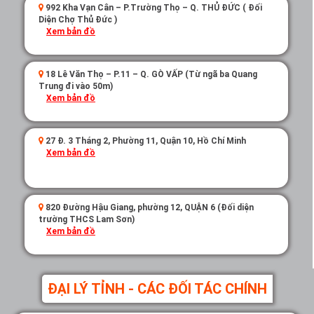
992 Kha Vạn Cân – P.Trường Thọ – Q. THỦ ĐỨC ( Đối
Diện Chợ Thủ Đức )
Xem bản đồ
18 Lê Văn Thọ – P.11 – Q. GÒ VẤP (Từ ngã ba Quang
Trung đi vào 50m)
Xem bản đồ
27 Đ. 3 Tháng 2, Phường 11, Quận 10, Hồ Chí Minh
Xem bản đồ
820 Đường Hậu Giang, phường 12, QUẬN 6 (Đối diện
trường THCS Lam Sơn)
Xem bản đồ
ĐẠI LÝ TỈNH - CÁC ĐỐI TÁC CHÍNH