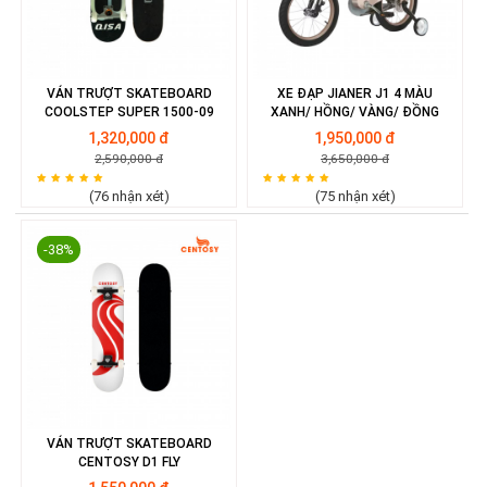
VÁN TRƯỢT SKATEBOARD
XE ĐẠP JIANER J1 4 MÀU
COOLSTEP SUPER 1500-09
XANH/ HỒNG/ VÀNG/ ĐỒNG
1,320,000 đ
1,950,000 đ
2,590,000 đ
3,650,000 đ
(76 nhận xét)
(75 nhận xét)
-38%
VÁN TRƯỢT SKATEBOARD
CENTOSY D1 FLY