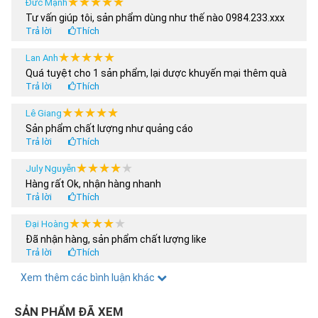
★★★★★
★★★★★
Đức Mạnh
Tư vấn giúp tôi, sản phẩm dùng như thế nào 0984.233.xxx
Trả lời
Thích
★★★★★
★★★★★
Lan Anh
Quá tuyệt cho 1 sản phẩm, lại dược khuyến mại thêm quà
Trả lời
Thích
★★★★★
★★★★★
Lê Giang
Sản phẩm chất lượng như quảng cáo
Trả lời
Thích
★★★★★
★★★★★
July Nguyễn
Hàng rất Ok, nhận hàng nhanh
Trả lời
Thích
★★★★★
★★★★★
Đại Hoàng
Đã nhận hàng, sản phẩm chất lượng like
Trả lời
Thích
★★★★★
★★★★★
Xem thêm các bình luận khác
Hoàng Anh
Tôi nua 2 sản phẩm, có được áp dụng chương trình khuyến
mại 30% ko shop
SẢN PHẨM ĐÃ XEM