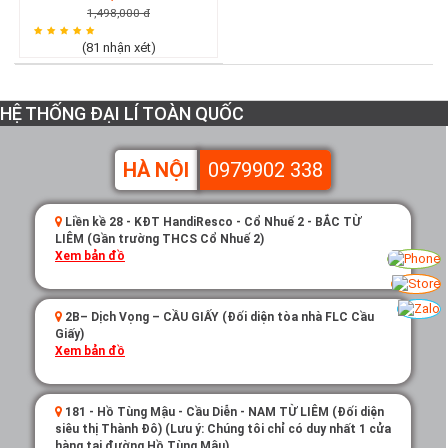
1,498,000 đ
(81 nhận xét)
HỆ THỐNG ĐẠI LÍ TOÀN QUỐC
HÀ NỘI
0979902 338
Liền kề 28 - KĐT HandiResco - Cổ Nhuế 2 - BẮC TỪ
LIÊM (Gần trường THCS Cổ Nhuế 2)
Xem bản đồ
2B– Dịch Vọng – CẦU GIẤY (Đối diện tòa nhà FLC Cầu
Giấy)
Xem bản đồ
181 - Hồ Tùng Mậu - Cầu Diễn - NAM TỪ LIÊM (Đối diện
siêu thị Thành Đô) (Lưu ý: Chúng tôi chỉ có duy nhất 1 cửa
hàng tại đường Hồ Tùng Mậu)