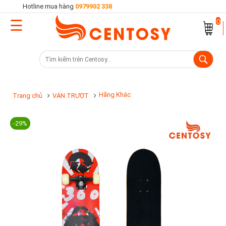
Hotline mua hàng
0979902 338
☰
Trang
0
chủ
Danh
mục
sản
Hãng Khác
Trang chủ
VÁN TRƯỢT
phẩm
-29%
Cửa
hàng
Khuyến
mại