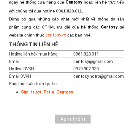
ngay hệ thống cửa hàng của
Centosy
hoặc liên hệ trực tiếp
với chúng tôi qua hotline
0961.820.011
.
Đừng bỏ qua những cập nhật mới nhất về thông tin sản
phẩm cùng các CTKM, ưu đãi của hệ thống
Centosy
tại
website chính thức
centosy.vn
các bạn nhé.
THÔNG TIN LIÊN HỆ
Hotline liên hệ/ mua hàng
0961.820.011
Email
centosy@gmail.com
Hotline DVKH
0979.902.338
Email DVKH
centosy.hotro@gmail.com
Khóa học sân trượt patin:
Sân trượt Patin Centosy
tại Hà Nội
0979.902.338
Sân trượt Patin Centosy
Xem thêm
tại TP. Hồ Chí Minh