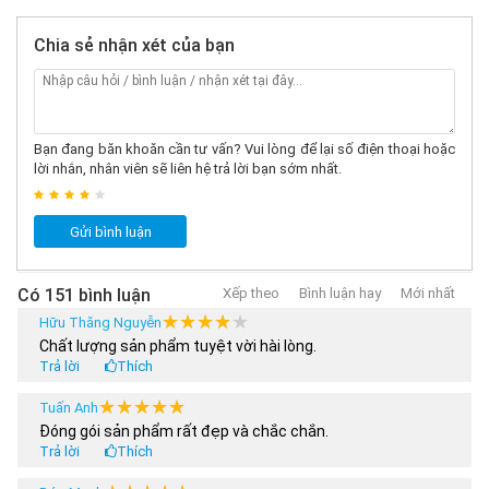
Cửa hàng - Đại lý/ Nhượng
0989.278.932/
quyền:
Xem chi tiết
0865.887.691
Chia sẻ nhận xét của bạn
Phản ánh dịch vụ
096.786.3333
Sàn TMĐT
056.33.22.686
THAM KHẢO THÊM:
Bạn đang băn khoăn cần tư vấn? Vui lòng để lại số điện thoại hoặc
lời nhắn, nhân viên sẽ liên hệ trả lời bạn sớm nhất.
Các mẫu
Ván Trượt Centosy
bán chạy nhất
Các mẫu
V
án Trượt Cougar
bán chạy nhất
Gửi bình luận
Các sản phẩm
Phụ kiện Patin
chuyên dụng
Có 151 bình luận
Xếp theo
Bình luận hay
Mới nhất
★★★★★
★★★★★
Hữu Thăng Nguyễn
Chất lượng sản phẩm tuyệt vời hài lòng.
Trả lời
Thích
★★★★★
★★★★★
Tuấn Anh
Đóng gói sản phẩm rất đẹp và chắc chắn.
Trả lời
Thích