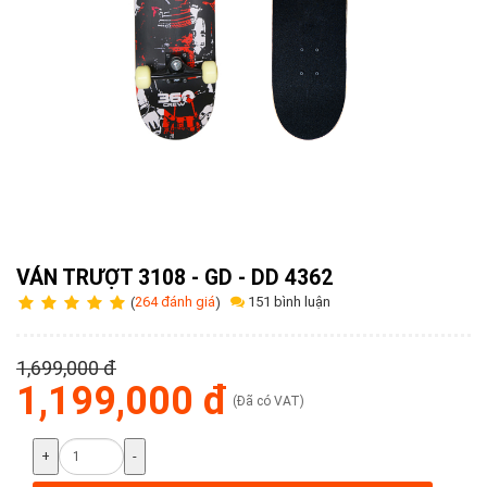
Tuyển
dụng
Liên
hệ
0979902
338
VÁN TRƯỢT 3108 - GD - DD 4362
151 bình luận
(
264 đánh giá
)
1,699,000 đ
1,199,000 đ
(Đã có VAT)
+
-