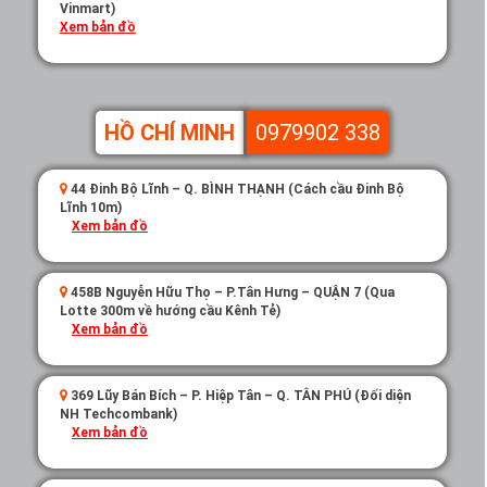
Vinmart)
Xem bản đồ
HỒ CHÍ MINH
0979902 338
44 Đinh Bộ Lĩnh – Q. BÌNH THẠNH (Cách cầu Đinh Bộ
Lĩnh 10m)
Xem bản đồ
458B Nguyễn Hữu Thọ – P.Tân Hưng – QUẬN 7 (Qua
Lotte 300m về hướng cầu Kênh Tẻ)
Xem bản đồ
369 Lũy Bán Bích – P. Hiệp Tân – Q. TÂN PHÚ (Đối diện
NH Techcombank)
Xem bản đồ