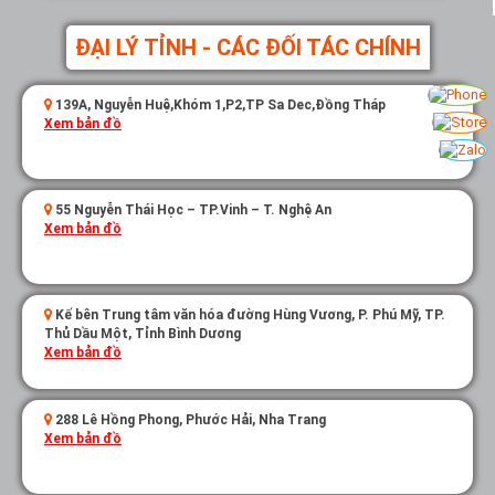
ĐẠI LÝ TỈNH - CÁC ĐỐI TÁC CHÍNH
139A, Nguyễn Huệ,Khóm 1,P2,TP Sa Dec,Đồng Tháp
Xem bản đồ
55 Nguyễn Thái Học – TP.Vinh – T. Nghệ An
Xem bản đồ
Kế bên Trung tâm văn hóa đường Hùng Vương, P. Phú Mỹ, TP.
Thủ Dầu Một, Tỉnh Bình Dương
Xem bản đồ
288 Lê Hồng Phong, Phước Hải, Nha Trang
Xem bản đồ