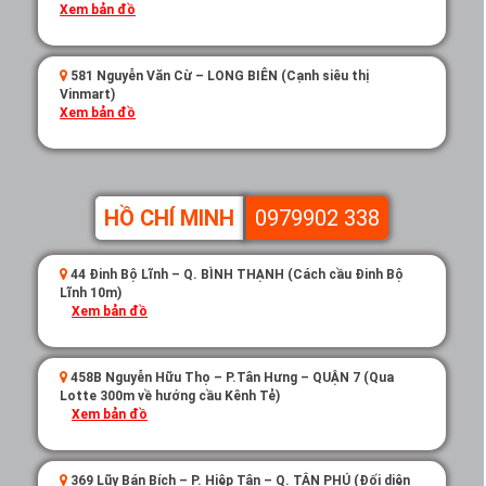
Xem bản đồ
581 Nguyễn Văn Cừ – LONG BIÊN (Cạnh siêu thị
Vinmart)
Xem bản đồ
HỒ CHÍ MINH
0979902 338
44 Đinh Bộ Lĩnh – Q. BÌNH THẠNH (Cách cầu Đinh Bộ
Lĩnh 10m)
Xem bản đồ
458B Nguyễn Hữu Thọ – P.Tân Hưng – QUẬN 7 (Qua
Lotte 300m về hướng cầu Kênh Tẻ)
Xem bản đồ
369 Lũy Bán Bích – P. Hiệp Tân – Q. TÂN PHÚ (Đối diện