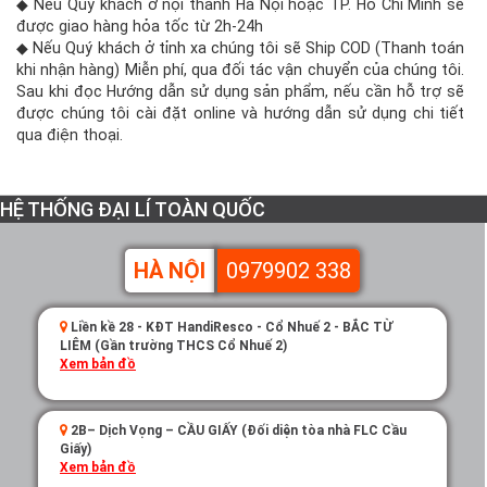
◆ Nếu Quý khách ở nội thành Hà Nội hoặc TP. Hồ Chí Minh sẽ
được giao hàng hỏa tốc từ 2h-24h
◆ Nếu Quý khách ở tỉnh xa chúng tôi sẽ Ship COD (Thanh toán
khi nhận hàng) Miễn phí, qua đối tác vận chuyển của chúng tôi.
Sau khi đọc Hướng dẫn sử dụng sản phẩm, nếu cần hỗ trợ sẽ
được chúng tôi cài đặt online và hướng dẫn sử dụng chi tiết
qua điện thoại.
HỆ THỐNG ĐẠI LÍ TOÀN QUỐC
HÀ NỘI
0979902 338
Liền kề 28 - KĐT HandiResco - Cổ Nhuế 2 - BẮC TỪ
LIÊM (Gần trường THCS Cổ Nhuế 2)
Xem bản đồ
2B– Dịch Vọng – CẦU GIẤY (Đối diện tòa nhà FLC Cầu
Giấy)
Xem bản đồ