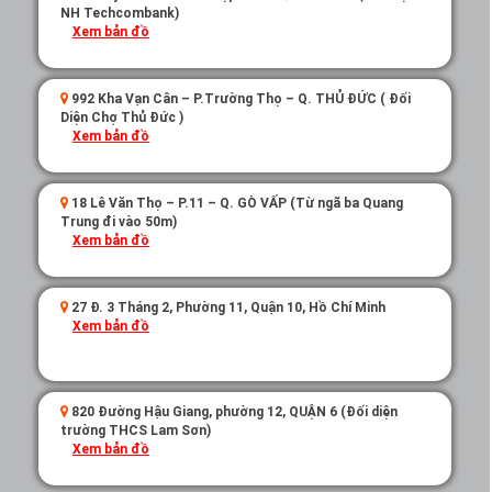
NH Techcombank)
Xem bản đồ
992 Kha Vạn Cân – P.Trường Thọ – Q. THỦ ĐỨC ( Đối
Diện Chợ Thủ Đức )
Xem bản đồ
18 Lê Văn Thọ – P.11 – Q. GÒ VẤP (Từ ngã ba Quang
Trung đi vào 50m)
Xem bản đồ
27 Đ. 3 Tháng 2, Phường 11, Quận 10, Hồ Chí Minh
Xem bản đồ
820 Đường Hậu Giang, phường 12, QUẬN 6 (Đối diện
trường THCS Lam Sơn)
Xem bản đồ