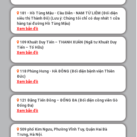
181 - Hồ Tùng Mậu - Cầu Diễn - NAM TỪ LIÊM (Đối diện
siêu thị Thành Đô) (Lưu ý: Chúng tôi chỉ có duy nhất 1 cửa
hàng tại đường Hồ Tùng Mậu)
Xem bản đồ
109 Khuất Duy Tiến – THANH XUÂN (Ngã tư Khuất Duy
Tiến – Tố Hữu)
Xem bản đồ
118 Phùng Hưng - HÀ ĐÔNG (Đối diện bệnh viện Thiên
Đức)
Xem bản đồ
121 Đặng Tiến Đông – ĐỐNG ĐA (Đối diện công viên Gò
Đống Đa)
Xem bản đồ
509 phố Kim Ngưu, Phường Vĩnh Tuy, Quận Hai Bà
Trưng, Hà Nội.