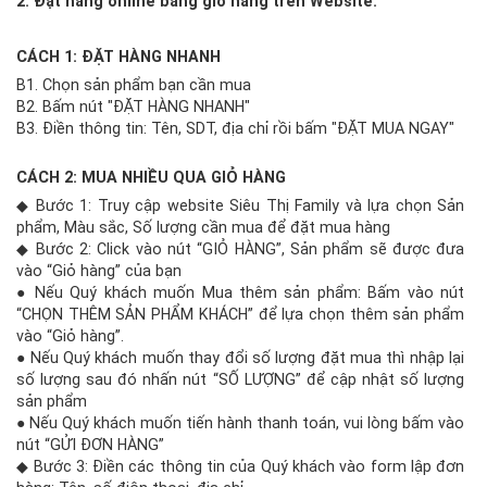
2. Đặt hàng online bằng giỏ hàng trên Website:
Tuyển
CÁCH 1: ĐẶT HÀNG NHANH
dụng
B1. Chọn sản phẩm bạn cần mua
B2. Bấm nút "ĐẶT HÀNG NHANH"
Liên
B3. Điền thông tin: Tên, SDT, địa chỉ rồi bấm "ĐẶT MUA NGAY"
hệ
CÁCH 2: MUA NHIỀU QUA GIỎ HÀNG
◆ Bước 1: Truy cập website Siêu Thị Family và lựa chọn Sản
0979902
phẩm, Màu sắc, Số lượng cần mua để đặt mua hàng
◆ Bước 2: Click vào nút “GIỎ HÀNG”, Sản phẩm sẽ được đưa
338
vào “Giỏ hàng” của bạn
● Nếu Quý khách muốn Mua thêm sản phẩm: Bấm vào nút
“CHỌN THÊM SẢN PHẨM KHÁCH” để lựa chọn thêm sản phẩm
vào “Giỏ hàng”.
● Nếu Quý khách muốn thay đổi số lượng đặt mua thì nhập lại
số lượng sau đó nhấn nút “SỐ LƯỢNG” để cập nhật số lượng
sản phẩm
● Nếu Quý khách muốn tiến hành thanh toán, vui lòng bấm vào
nút “GỬI ĐƠN HÀNG”
◆ Bước 3: Điền các thông tin của Quý khách vào form lập đơn