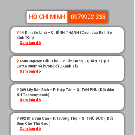
HỒ CHÍ MINH
0979902 338
44 Đinh Bộ Lĩnh – Q. BÌNH THẠNH (Cách cầu Đinh Bộ
Lĩnh 10m)
Xem bản đồ
458B Nguyễn Hữu Thọ – P.Tân Hưng – QUẬN 7 (Qua
Lotte 300m về hướng cầu Kênh Tẻ)
Xem bản đồ
369 Lũy Bán Bích – P. Hiệp Tân – Q. TÂN PHÚ (Đối diện
NH Techcombank)
Xem bản đồ
992 Kha Vạn Cân – P.Trường Thọ – Q. THỦ ĐỨC ( Đối
Diện Chợ Thủ Đức )
Xem bản đồ