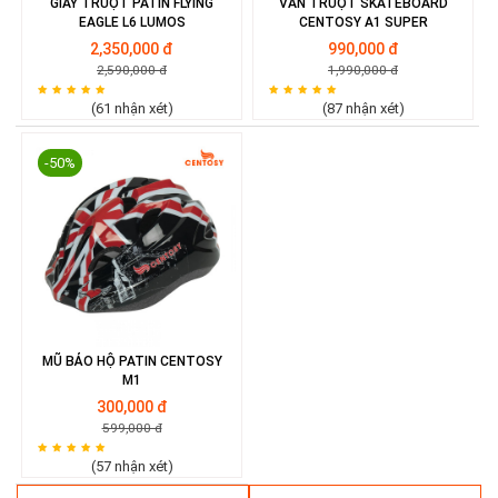
GIÀY TRƯỢT PATIN FLYING
VÁN TRƯỢT SKATEBOARD
EAGLE L6 LUMOS
CENTOSY A1 SUPER
2,350,000 đ
990,000 đ
2,590,000 đ
1,990,000 đ
(61 nhận xét)
(87 nhận xét)
-50%
MŨ BẢO HỘ PATIN CENTOSY
M1
300,000 đ
599,000 đ
(57 nhận xét)