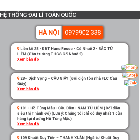
HỆ THỐNG ĐẠI LÍ TOÀN QUỐC
HÀ NỘI
0979902 338
Liền kề 28 - KĐT HandiResco - Cổ Nhuế 2 - BẮC TỪ
LIÊM (Gần trường THCS Cổ Nhuế 2)
Xem bản đồ
2B– Dịch Vọng – CẦU GIẤY (Đối diện tòa nhà FLC Cầu
Giấy)
Xem bản đồ
181 - Hồ Tùng Mậu - Cầu Diễn - NAM TỪ LIÊM (Đối diện
siêu thị Thành Đô) (Lưu ý: Chúng tôi chỉ có duy nhất 1 cửa
hàng tại đường Hồ Tùng Mậu)
Xem bản đồ
109 Khuất Duy Tiến – THANH XUÂN (Ngã tư Khuất Duy