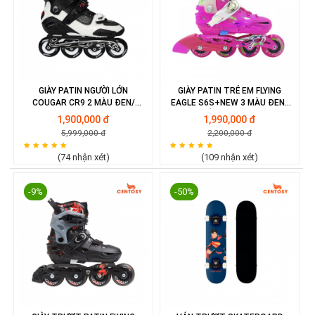
GIÀY PATIN NGƯỜI LỚN
GIÀY PATIN TRẺ EM FLYING
COUGAR CR9 2 MÀU ĐEN/
EAGLE S6S+NEW 3 MÀU ĐEN/
XANH
HỒNG/ XANH
1,900,000 đ
1,990,000 đ
5,999,000 đ
2,200,000 đ
(74 nhận xét)
(109 nhận xét)
-9%
-50%