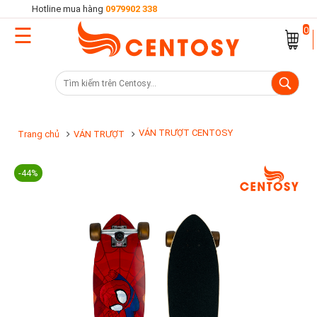
Hotline mua hàng
0979902 338
☰
Trang
0
chủ
Danh
mục
sản
VÁN TRƯỢT CENTOSY
Trang chủ
VÁN TRƯỢT
phẩm
-44%
Cửa
hàng
Khuyến
mại