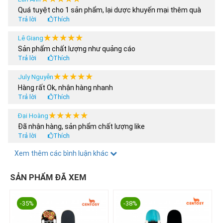
Quá tuyệt cho 1 sản phẩm, lại dược khuyến mại thêm quà
Trả lời
Thích
★★★★★
★★★★★
Lê Giang
Sản phẩm chất lượng như quảng cáo
Trả lời
Thích
★★★★★
★★★★★
July Nguyễn
Hàng rất Ok, nhận hàng nhanh
Trả lời
Thích
★★★★★
★★★★★
Đại Hoàng
Đã nhận hàng, sản phẩm chất lượng like
Trả lời
Thích
★★★★★
★★★★★
Xem thêm các bình luận khác
Hoàng Anh
Tôi nua 2 sản phẩm, có được áp dụng chương trình khuyến
mại 30% ko shop
SẢN PHẨM ĐÃ XEM
Trả lời
Thích
★★★★★
★★★★★
thanhdat3011
-35%
-38%
Mới hốt em nó về đẹp khó cưỡng hài lòng khi mua e nó