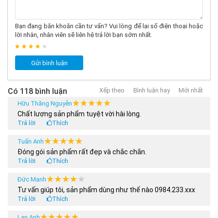
Bạn đang băn khoăn cần tư vấn? Vui lòng để lại số điện thoại hoặc
lời nhắn, nhân viên sẽ liên hệ trả lời bạn sớm nhất.
Gửi bình luận
Có 118 bình luận
Xếp theo
Bình luận hay
Mới nhất
★★★★★
★★★★★
Hữu Thăng Nguyễn
Chất lượng sản phẩm tuyệt vời hài lòng.
Trả lời
Thích
★★★★★
★★★★★
Tuấn Anh
Đóng gói sản phẩm rất đẹp và chắc chắn.
Trả lời
Thích
★★★★★
★★★★★
Đức Mạnh
Tư vấn giúp tôi, sản phẩm dùng như thế nào 0984.233.xxx
Trả lời
Thích
★★★★★
★★★★★
Lan Anh