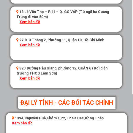
18 Lê Văn Thọ – P.11 – Q. GÒ VẤP (Từ ngã ba Quang
Trung đi vào 50m)
Xem bản đồ
27 Đ. 3 Tháng 2, Phường 11, Quận 10, Hồ Chí Minh
Xem bản đồ
820 Đường Hậu Giang, phường 12, QUẬN 6 (Đối diện
trường THCS Lam Sơn)
Xem bản đồ
ĐẠI LÝ TỈNH - CÁC ĐỐI TÁC CHÍNH
139A, Nguyễn Huệ,Khóm 1,P2,TP Sa Dec,Đồng Tháp
Xem bản đồ