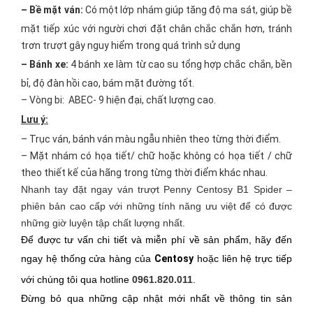
– Bề mặt ván:
Có một lớp nhám giúp tăng độ ma sát, giúp bề
mặt tiếp xúc với người chơi đặt chân chắc chắn hơn, tránh
trơn trượt gây nguy hiểm trong quá trình sử dụng
– Bánh xe:
4 bánh xe làm từ cao su tổng hợp chắc chắn, bền
bỉ, độ đàn hồi cao, bám mặt đường tốt.
– Vòng bi: ABEC- 9 hiện đại, chất lượng cao.
Lưu ý:
– Trục ván, bánh ván màu ngẫu nhiên theo từng thời điểm.
– Mặt nhám có họa tiết/ chữ hoặc không có họa tiết / chữ
theo thiết kế của hãng trong từng thời điểm khác nhau.
Nhanh tay đặt ngay
ván trượt Penny Centosy B1 Spider
–
phiên bản cao cấp với những tính năng ưu việt để có được
những giờ luyện tập chất lượng nhất.
Để được tư vấn chi tiết và miễn phí về sản phẩm, hãy đến
ngay hệ thống cửa hàng của
Centosy
hoặc liên hệ trực tiếp
với chúng tôi qua hotline
0961.820.011
.
Đừng bỏ qua những cập nhật mới nhất về thông tin sản