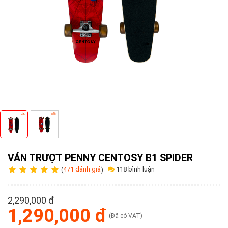
Tuyển
dụng
Liên
hệ
0979902
338
VÁN TRƯỢT PENNY CENTOSY B1 SPIDER
118 bình luận
(
471 đánh giá
)
2,290,000 đ
1,290,000 đ
(Đã có VAT)