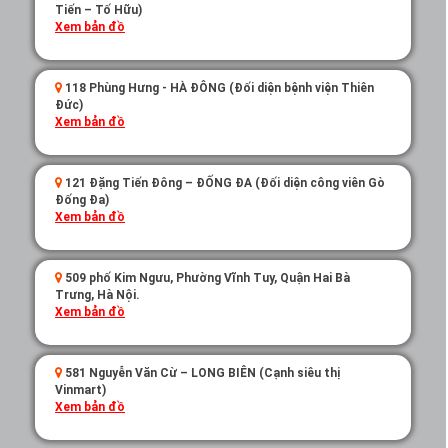
Tiến – Tố Hữu)
Xem bản đồ
118 Phùng Hưng - HÀ ĐÔNG (Đối diện bệnh viện Thiên
Đức)
Xem bản đồ
121 Đặng Tiến Đông – ĐỐNG ĐA (Đối diện công viên Gò
Đống Đa)
Xem bản đồ
509 phố Kim Ngưu, Phường Vĩnh Tuy, Quận Hai Bà
Trưng, Hà Nội.
Xem bản đồ
581 Nguyễn Văn Cừ – LONG BIÊN (Cạnh siêu thị
Vinmart)
Xem bản đồ