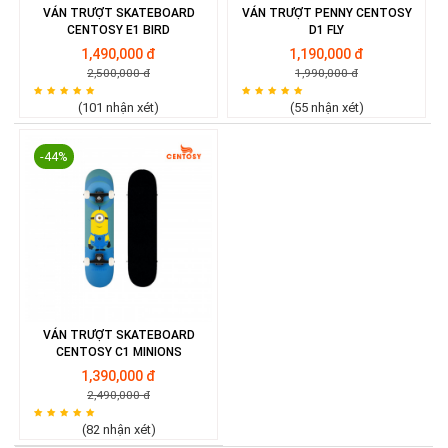
này.
VÁN TRƯỢT SKATEBOARD
VÁN TRƯỢT PENNY CENTOSY
Trả lời
Thích
CENTOSY E1 BIRD
D1 FLY
1,490,000 đ
1,190,000 đ
★★★★★
★★★★★
ngoquan112
2,500,000 đ
1,990,000 đ
Mua cho ba mình xài được hơn 1 tháng rồi , giá cả hợp lý ,
vừa túi tiền , máy gọn nhẹ , ba mình rất vừa ý .
(101 nhận xét)
(55 nhận xét)
Trả lời
Thích
-44%
VÁN TRƯỢT SKATEBOARD
CENTOSY C1 MINIONS
1,390,000 đ
2,490,000 đ
(82 nhận xét)