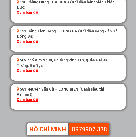
118 Phùng Hưng - HÀ ĐÔNG (Đối diện bệnh viện Thiên
Đức)
Xem bản đồ
121 Đặng Tiến Đông – ĐỐNG ĐA (Đối diện công viên Gò
Đống Đa)
Xem bản đồ
509 phố Kim Ngưu, Phường Vĩnh Tuy, Quận Hai Bà
Trưng, Hà Nội.
Xem bản đồ
581 Nguyễn Văn Cừ – LONG BIÊN (Cạnh siêu thị
Vinmart)
Xem bản đồ
HỒ CHÍ MINH
0979902 338