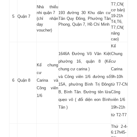
T7,CN(
Nhà thiếu
cơ bản)
nhi quận 7
193 đường 30 Khu dân cư
19-21h
5
Quận 7
(chỉ nhận
Tân Quy Đông, Phường Tân
T4,T6,
dạy
Phong, Quận 7, Hồ Chí Minh
T7,CN(
voucher)
nâng
cao)
Kế
1646A Đường Võ Văn Kiệt
Chung
phường 16, quận 8 (Kế
cư
Kế chung
chung cư carina )
Carina
cư
và Công viên 1/6 đường số
9h-10h
6
Quận 8
Carina và
15A, phường Bình Trị Đông
từ T7-CN
Công viên
B, Bình Tân. Đường tên lửa
Công
1/6
quẹo vô ( đối diện eon Bình
viên 1/6
Tân )
19h-21h
từ T2-T7
Thứ 2-4-
6:17h45-