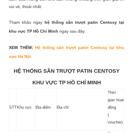
vui vẻ, thoải nhất.
Tuyển
dụng
Tham khảo ngay
hệ thống sân trượt patin Centosy tại
Liên
khu vực TP Hồ Chí Minh
ngay sau đây.
hệ
XEM THÊM:
Hệ thống sân trượt patin Centosy tại khu
vực Hà Nội
0979902
338
HỆ THỐNG SÂN TRƯỢT PATIN CENTOSY
KHU VỰC TP HỒ CHÍ MINH
Thời
gian hoạt
STT
Khu vực
Địa điểm
Địa chỉ
động
(
voucher)