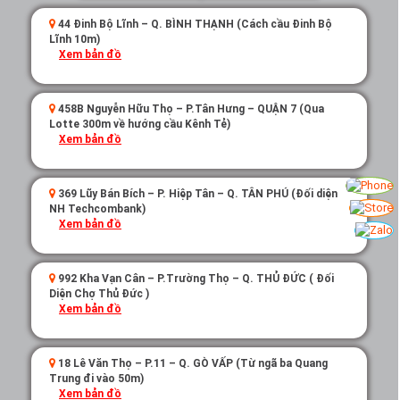
44 Đinh Bộ Lĩnh – Q. BÌNH THẠNH (Cách cầu Đinh Bộ
Lĩnh 10m)
Xem bản đồ
458B Nguyễn Hữu Thọ – P.Tân Hưng – QUẬN 7 (Qua
Lotte 300m về hướng cầu Kênh Tẻ)
Xem bản đồ
369 Lũy Bán Bích – P. Hiệp Tân – Q. TÂN PHÚ (Đối diện
NH Techcombank)
Xem bản đồ
992 Kha Vạn Cân – P.Trường Thọ – Q. THỦ ĐỨC ( Đối
Diện Chợ Thủ Đức )
Xem bản đồ
18 Lê Văn Thọ – P.11 – Q. GÒ VẤP (Từ ngã ba Quang
Trung đi vào 50m)
Xem bản đồ