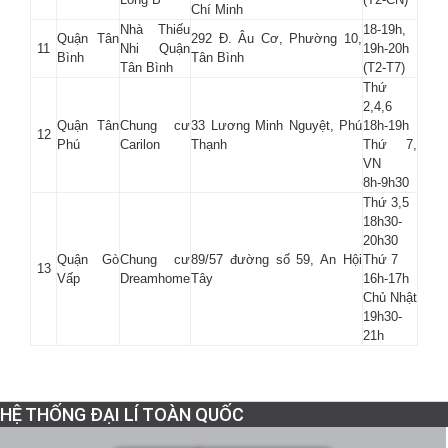
Chí Minh
Nhà Thiếu
18-19h,
Quận Tân
292 Đ. Âu Cơ, Phường 10,
11
Nhi Quận
19h-20h
Bình
Tân Bình
Tân Bình
(T2-T7)
Thứ
2,4,6
Quận Tân
Chung cư
33 Lương Minh Nguyệt, Phú
18h-19h
12
Phú
Carilon
Thạnh
Thứ 7,
VN
8h-9h30
Thứ 3,5
18h30-
20h30
Quận Gò
Chung cư
89/57 đường số 59, An Hội
Thứ 7
13
Vấp
Dreamhome
Tây
16h-17h
Chủ Nhật
19h30-
21h
HỆ THỐNG ĐẠI LÍ TOÀN QUỐC