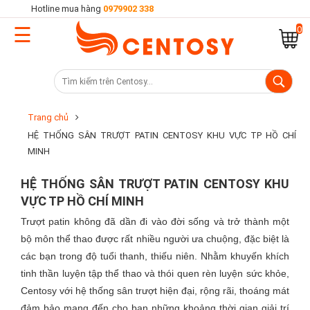
Hotline mua hàng
0979902 338
☰
Trang
0
chủ
Danh
mục
Trang chủ
sản
HỆ THỐNG SÂN TRƯỢT PATIN CENTOSY KHU VỰC TP HỒ CHÍ
phẩm
MINH
HỆ THỐNG SÂN TRƯỢT PATIN CENTOSY KHU
Cửa
VỰC TP HỒ CHÍ MINH
hàng
Trượt patin không đã dần đi vào đời sống và trở thành một
bộ môn thể thao được rất nhiều người ưa chuộng, đặc biệt là
các bạn trong độ tuổi thanh, thiếu niên. Nhằm khuyến khích
Khuyến
tinh thần luyện tập thể thao và thói quen rèn luyện sức khỏe,
Centosy với hệ thống sân trượt hiện đại, rộng rãi, thoáng mát
mại
đảm bảo mang đến cho bạn những khoảng thời gian giải trí