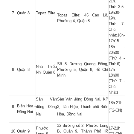
21h.
Thứ 3-5:
19h30-
7
Quận 8
Topaz Elite
Topaz Elite: 45 Cao Lỗ,
19h.
Phường 4, Quận 8
Thứ 7-
Chủ
nhật:16h-
17h15.
18h -
20h00
(Thứ 4 -
Số 8 Dương Quang Đông,
Thứ 6)
Nhà Thiếu
8
Quận 8
Phường 5, Quận 8, Hồ Chí
17h -
Nhi Quận 8
Minh
18h00
(Thứ 7 -
Chủ
Nhật)
Sân Vận
Sân Vận động Đồng Nai, KP
18h-21h
Biên Hòa -
9
động Đồng
3, Tân Hiệp, Thành phố Biên
(T2-CN)
Đồng Nai
Nai
Hòa, Đồng Nai
32 đường số 2, Phước Long
Phước
17-21h
10
Quận 9
B, Quận 9, Thành Phố Hồ
Long B
(T2-CN)