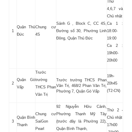
Thứ
4,6,7 và
Chủ nhật
Sảnh G , Block C, CC 4S,
Ca 1 :
Quận Thủ
Chung cư
1
Đường số 30, Phường Linh
18:00-
Đức
4S
Đông, Quận Thủ Đức
19:00
Ca 2 :
19h00-
20h00
Trước
19h-
Quận Gò
trường
Trước trường THCS Phan
2
20h45
Văn Trị, 468/2 Phan Văn Trị,
Vấp
THCS Phan
(T2-CN)
Phường 7, Quận Gò Vấp
Văn Trị
92 Nguyễn Hữu Cảnh,
Thứ 2 -
Chung cư
Phường Thạnh Mỹ Tây
Quận Bình
Chủ nhật
3
SaiGon
(trước đây là Phường 22),
Thạnh
17h00
Pearl
Quận Bình Thạnh,