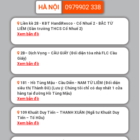
HÀ NỘI
0979902 338
Liền kề 28 - KĐT HandiResco - Cổ Nhuế 2 - BẮC TỪ
LIÊM (Gần trường THCS Cổ Nhuế 2)
Xem bản đồ
2B– Dịch Vọng – CẦU GIẤY (Đối diện tòa nhà FLC Cầu
Giấy)
Xem bản đồ
181 - Hồ Tùng Mậu - Cầu Diễn - NAM TỪ LIÊM (Đối diện
siêu thị Thành Đô) (Lưu ý: Chúng tôi chỉ có duy nhất 1 cửa
hàng tại đường Hồ Tùng Mậu)
Xem bản đồ
109 Khuất Duy Tiến – THANH XUÂN (Ngã tư Khuất Duy
Tiến – Tố Hữu)
Xem bản đồ