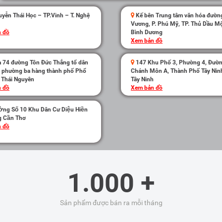
yễn Thái Học – TP.Vinh – T. Nghệ
Kế bên Trung tâm văn hóa đườn
Vương, P. Phú Mỹ, TP. Thủ Dầu Mộ
 đồ
Bình Dương
Xem bản đồ
̀ 74 đường Tôn Đức Thắng tổ dân
147 Khu Phố 3, Phường 4, Đườ
t phường ba hàng thành phố Phổ
Chánh Môn A, Thành Phố Tây Ninh
h Thái Nguyên
Tây Ninh
 đồ
Xem bản đồ
̀ng Số 10 Khu Dân Cư Diệu Hiền
g Cần Thơ
 đồ
1.000 +
Sản phẩm được bán ra mỗi tháng