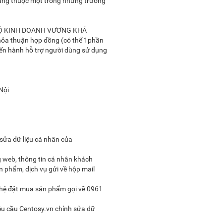
hàng thuộc một trong những trường
do HỘ KINH DOANH VƯƠNG KHẢ
thỏa thuận hợp đồng (có thể 1phần
iến hành hỗ trợ người dùng sử dụng
 Nội
 sửa dữ liệu cá nhân của
 web, thông tin cá nhân khách
n phẩm, dịch vụ gửi về hộp mail
 hệ đặt mua sản phẩm gọi về 0961
 yêu cầu Centosy.vn chỉnh sửa dữ