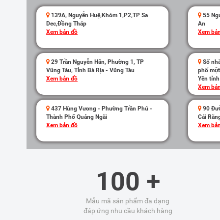
139A, Nguyễn Huệ,Khóm 1,P2,TP Sa
55 Ngu
Dec,Đồng Tháp
An
Xem bản đồ
Xem bản
29 Trần Nguyễn Hãn, Phường 1, TP
Số nha
Vũng Tàu, Tỉnh Bà Rịa - Vũng Tàu
phố mộ
Xem bản đồ
Yên tỉn
Xem bản
437 Hùng Vương - Phường Trần Phú -
90 Đươ
Thành Phố Quảng Ngãi
Cái Răn
Xem bản đồ
Xem bản
100 +
Mẫu mã sản phẩm đa dạng
đáp ứng nhu cầu khách hàng