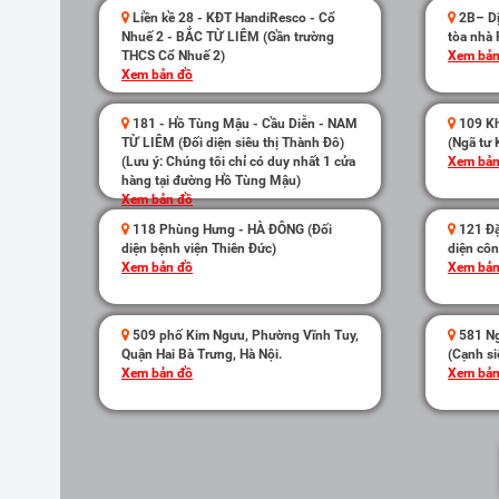
Liền kề 28 - KĐT HandiResco - Cổ
2B– Dị
Nhuế 2 - BẮC TỪ LIÊM (Gần trường
tòa nhà 
THCS Cổ Nhuế 2)
Xem bản
Xem bản đồ
181 - Hồ Tùng Mậu - Cầu Diễn - NAM
109 Kh
TỪ LIÊM (Đối diện siêu thị Thành Đô)
(Ngã tư 
(Lưu ý: Chúng tôi chỉ có duy nhất 1 cửa
Xem bản
hàng tại đường Hồ Tùng Mậu)
Xem bản đồ
118 Phùng Hưng - HÀ ĐÔNG (Đối
121 Đặ
diện bệnh viện Thiên Đức)
diện côn
Xem bản đồ
Xem bản
509 phố Kim Ngưu, Phường Vĩnh Tuy,
581 Ng
Quận Hai Bà Trưng, Hà Nội.
(Cạnh si
Xem bản đồ
Xem bản