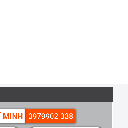
Í MINH
0979902 338