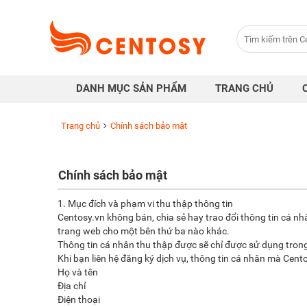
Trang
chủ
Danh
DANH MỤC SẢN PHẨM
TRANG CHỦ
mục
sản
Trang chủ
Chính sách bảo mật
phẩm
Chính sách bảo mật
Cửa
1. Mục đích và phạm vi thu thập thông tin
hàng
Centosy.vn không bán, chia sẻ hay trao đổi thông tin cá n
trang web cho một bên thứ ba nào khác.
Thông tin cá nhân thu thập được sẽ chỉ được sử dụng trong
Khi bạn liên hệ đăng ký dịch vụ, thông tin cá nhân mà Cen
Khuyến
Họ và tên
Địa chỉ
mại
Điện thoại