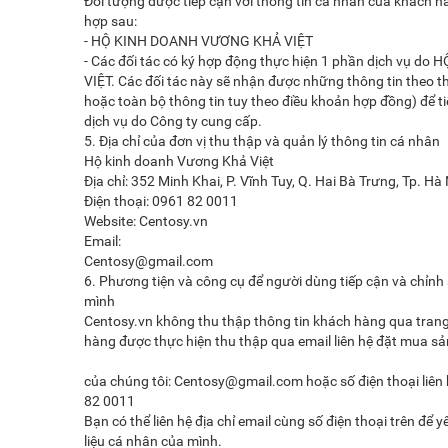
Đối tượng được tiếp cận với thông tin cá nhân của khách 
hợp sau:
- HỘ KINH DOANH VƯƠNG KHẢ VIỆT
- Các đối tác có ký hợp động thực hiện 1 phần dịch vụ 
VIỆT. Các đối tác này sẽ nhận được những thông tin theo 
hoặc toàn bộ thông tin tuy theo điều khoản hợp đồng) để t
dịch vụ do Công ty cung cấp.
5. Địa chỉ của đơn vị thu thập và quản lý thông tin cá nhân
Hộ kinh doanh Vương Khả Việt
Địa chỉ: 352 Minh Khai, P. Vĩnh Tuy, Q. Hai Bà Trưng, Tp. Hà
Điện thoại: 0961 82 0011
Website: Centosy.vn
Email:
Centosy@gmail.com
6. Phương tiện và công cụ để người dùng tiếp cận và chỉnh
mình
Centosy.vn không thu thập thông tin khách hàng qua trang
hàng được thực hiện thu thập qua email liên hệ đặt mua sả
của chúng tôi: Centosy@gmail.com hoặc số điện thoại liên
82 0011
Bạn có thể liên hệ địa chỉ email cùng số điện thoại trên để
liệu cá nhân của mình.