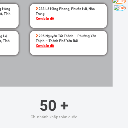
g Hùng
288 Lê Hồng Phong, Phước Hải, Nha
t, Tỉnh
Trang
Xem bản đồ
ng Lộ
295 Nguyễn Tất Thành – Phường Yên
, Tỉnh
Thịnh – Thành Phố Yên Bái
Xem bản đồ
50 +
Chi nhánh khắp toàn quốc