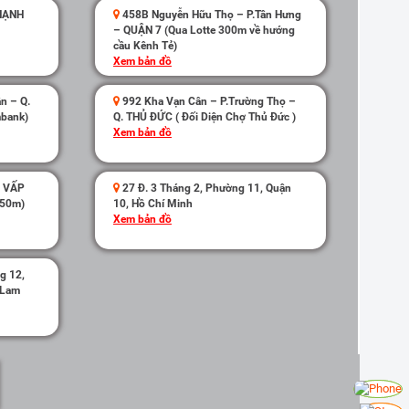
THẠNH
458B Nguyễn Hữu Thọ – P.Tân Hưng
– QUẬN 7 (Qua Lotte 300m về hướng
cầu Kênh Tẻ)
Xem bản đồ
n – Q.
992 Kha Vạn Cân – P.Trường Thọ –
mbank)
Q. THỦ ĐỨC ( Đối Diện Chợ Thủ Đức )
Xem bản đồ
Ò VẤP
27 Đ. 3 Tháng 2, Phường 11, Quận
 50m)
10, Hồ Chí Minh
Xem bản đồ
g 12,
 Lam