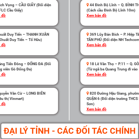
ch Vọng – CẦU GIẤY (Đối diện
44 Đinh Bộ Lĩnh – Q. BÌNH 
FLC Cầu Giấy)
(Cách cầu Đinh Bộ Lĩnh 10m)
 đồ
Xem bản đồ
uất Duy Tiến – THANH XUÂN
369 Lũy Bán Bích – P. Hiệp Tâ
Khuất Duy Tiến – Tố Hữu)
TÂN PHÚ (Đối diện NH Techco
 đồ
Xem bản đồ
ng Tiến Đông – ĐỐNG ĐA (Đối
18 Lê Văn Thọ – P.11 – Q. G
g viên Gò Đống Đa)
(Từ ngã ba Quang Trung đi vào
 đồ
Xem bản đồ
uyễn Văn Cừ – LONG BIÊN
820 Đường Hậu Giang, phườn
êu thị Vinmart)
QUẬN 6 (Đối diện trường THCS
 đồ
Sơn)
Xem bản đồ
ĐẠI LÝ TỈNH - CÁC ĐỐI TÁC CHÍNH