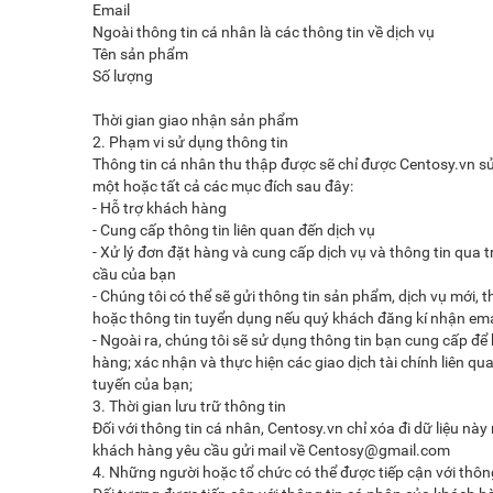
Email
Tuyển
Ngoài thông tin cá nhân là các thông tin về dịch vụ
Tên sản phẩm
dụng
Số lượng
Liên
Thời gian giao nhận sản phẩm
2. Phạm vi sử dụng thông tin
hệ
Thông tin cá nhân thu thập được sẽ chỉ được Centosy.vn sử
một hoặc tất cả các mục đích sau đây:
- Hỗ trợ khách hàng
0979902
- Cung cấp thông tin liên quan đến dịch vụ
- Xử lý đơn đặt hàng và cung cấp dịch vụ và thông tin qua 
338
cầu của bạn
- Chúng tôi có thể sẽ gửi thông tin sản phẩm, dịch vụ mới, t
hoặc thông tin tuyển dụng nếu quý khách đăng kí nhận ema
- Ngoài ra, chúng tôi sẽ sử dụng thông tin bạn cung cấp để 
hàng; xác nhận và thực hiện các giao dịch tài chính liên q
tuyến của bạn;
3. Thời gian lưu trữ thông tin
Đối với thông tin cá nhân, Centosy.vn chỉ xóa đi dữ liệu nà
khách hàng yêu cầu gửi mail về Centosy@gmail.com
4. Những người hoặc tổ chức có thể được tiếp cận với thôn