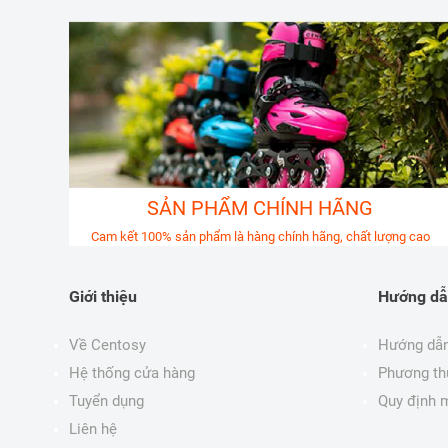
SẢN PHẨM CHÍNH HÃNG
Cam kết 100% sản phẩm là hàng chính hãng, chất lượng cao
Giới thiệu
Hướng dẫ
Về Centosy
Hướng dẫn
Hệ thống cửa hàng
Phương th
Tuyển dụng
Quy định 
Liên hệ