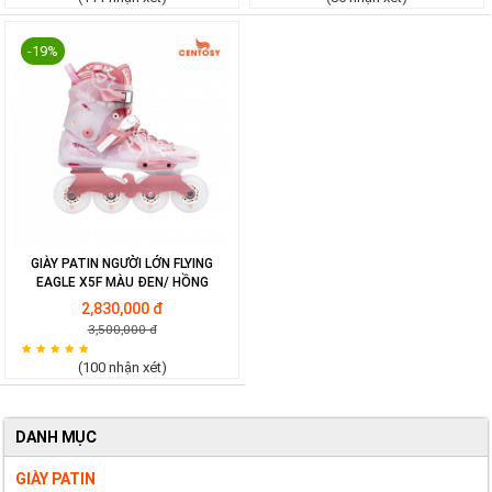
-19%
GIÀY PATIN NGƯỜI LỚN FLYING
EAGLE X5F MÀU ĐEN/ HỒNG
2,830,000 đ
3,500,000 đ
(100 nhận xét)
DANH MỤC
GIÀY PATIN