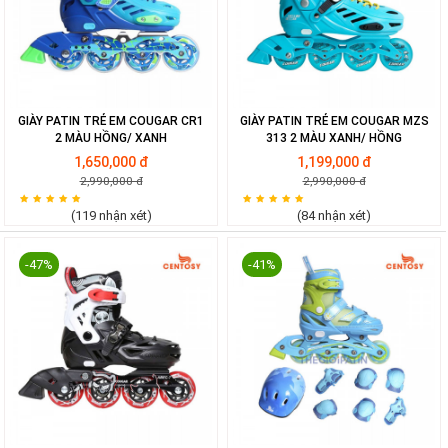
Tuyển
dụng
Liên
GIÀY PATIN TRẺ EM COUGAR CR1
GIÀY PATIN TRẺ EM COUGAR MZS
hệ
2 MÀU HỒNG/ XANH
313 2 MÀU XANH/ HỒNG
1,650,000 đ
1,199,000 đ
2,990,000 đ
2,990,000 đ
0979902
(119 nhận xét)
(84 nhận xét)
338
-47%
-41%