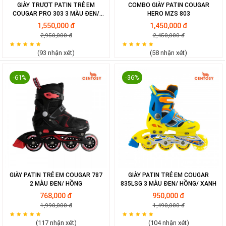
GIÀY TRƯỢT PATIN TRẺ EM
COMBO GIÀY PATIN COUGAR
COUGAR PRO 303 3 MÀU ĐEN/
HERO MZS 803
HỒNG/ XANH
1,550,000 đ
1,450,000 đ
2,950,000 đ
2,450,000 đ
(93 nhận xét)
(58 nhận xét)
-61%
-36%
GIÀY PATIN TRẺ EM COUGAR 787
GIÀY PATIN TRẺ EM COUGAR
2 MÀU ĐEN/ HỒNG
835LSG 3 MÀU ĐEN/ HỒNG/ XANH
768,000 đ
950,000 đ
1,990,000 đ
1,490,000 đ
(117 nhận xét)
(104 nhận xét)