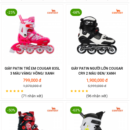
-25%
-68%
GIÀY PATIN TRẺ EM COUGAR 835L
GIÀY PATIN NGƯỜI LỚN COUGAR
3 MÀU VÀNG/ HỒNG/ XANH
CR9 2 MÀU ĐEN/ XANH
799,000 đ
1,900,000 đ
1,070,000 đ
5,999,000 đ
(71 nhận xét)
(96 nhận xét)
-50%
-63%