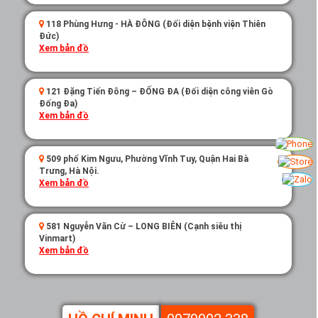
118 Phùng Hưng - HÀ ĐÔNG (Đối diện bệnh viện Thiên
Đức)
Xem bản đồ
121 Đặng Tiến Đông – ĐỐNG ĐA (Đối diện công viên Gò
Đống Đa)
Xem bản đồ
509 phố Kim Ngưu, Phường Vĩnh Tuy, Quận Hai Bà
Trưng, Hà Nội.
Xem bản đồ
581 Nguyễn Văn Cừ – LONG BIÊN (Cạnh siêu thị
Vinmart)
Xem bản đồ