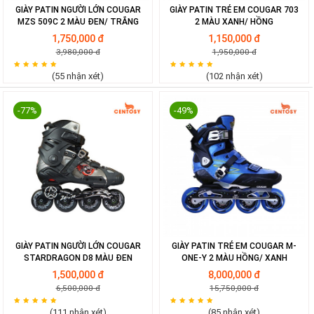
GIÀY PATIN NGƯỜI LỚN COUGAR
GIÀY PATIN TRẺ EM COUGAR 703
MZS 509C 2 MÀU ĐEN/ TRẮNG
2 MÀU XANH/ HỒNG
1,750,000 đ
1,150,000 đ
3,980,000 đ
1,950,000 đ
(55 nhận xét)
(102 nhận xét)
-77%
-49%
GIÀY PATIN NGƯỜI LỚN COUGAR
GIÀY PATIN TRẺ EM COUGAR M-
STARDRAGON D8 MÀU ĐEN
ONE-Y 2 MÀU HỒNG/ XANH
1,500,000 đ
8,000,000 đ
6,500,000 đ
15,750,000 đ
(111 nhận xét)
(85 nhận xét)