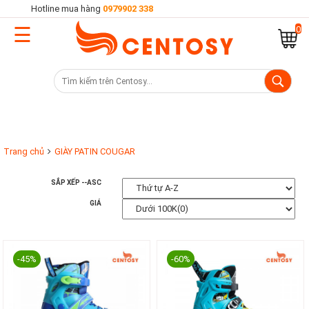
Hotline mua hàng
0979902 338
☰
Trang
0
chủ
Danh
mục
sản
phẩm
Trang chủ
GIÀY PATIN COUGAR
SẮP XẾP --ASC
Cửa
GIÁ
hàng
-45%
-60%
Khuyến
mại