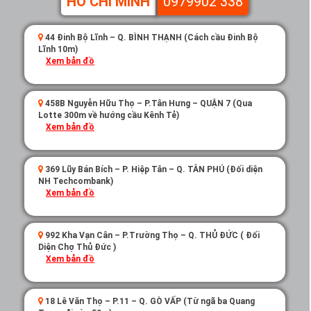
HỒ CHÍ MINH
0979902 338
44 Đinh Bộ Lĩnh – Q. BÌNH THẠNH (Cách cầu Đinh Bộ
Lĩnh 10m)
Xem bản đồ
458B Nguyễn Hữu Thọ – P.Tân Hưng – QUẬN 7 (Qua
Lotte 300m về hướng cầu Kênh Tẻ)
Xem bản đồ
369 Lũy Bán Bích – P. Hiệp Tân – Q. TÂN PHÚ (Đối diện
NH Techcombank)
Xem bản đồ
992 Kha Vạn Cân – P.Trường Thọ – Q. THỦ ĐỨC ( Đối
Diện Chợ Thủ Đức )
Xem bản đồ
18 Lê Văn Thọ – P.11 – Q. GÒ VẤP (Từ ngã ba Quang