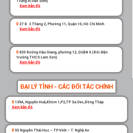
Trung đi vào 50m)
Xem bản đồ
27 Đ. 3 Tháng 2, Phường 11, Quận 10, Hồ Chí Minh
Xem bản đồ
820 Đường Hậu Giang, phường 12, QUẬN 6 (Đối diện
trường THCS Lam Sơn)
Xem bản đồ
ĐẠI LÝ TỈNH - CÁC ĐỐI TÁC CHÍNH
139A, Nguyễn Huệ,Khóm 1,P2,TP Sa Dec,Đồng Tháp
Xem bản đồ
55 Nguyễn Thái Học – TP.Vinh – T. Nghệ An