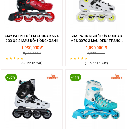
GIÀY PATIN TRẺ EM COUGAR MZS
GIÀY PATIN NGƯỜI LỚN COUGAR
333 QS 3 MÀU ĐỎ/ HỒNG/ XANH
MZS 307C 3 MÀU ĐEN/ TRẮNG/
ĐỎ
1,990,000 đ
1,090,000 đ
3,990,000 đ
2,980,000 đ
(86 nhận xét)
(115 nhận xét)
-56%
-41%