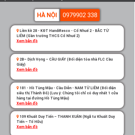
HÀ NỘI
0979902 338
Liền kề 28 - KĐT HandiResco - Cổ Nhuế 2 - BẮC TỪ
LIÊM (Gần trường THCS Cổ Nhuế 2)
Xem bản đồ
2B– Dịch Vọng – CẦU GIẤY (Đối diện tòa nhà FLC Cầu
Giấy)
Xem bản đồ
181 - Hồ Tùng Mậu - Cầu Diễn - NAM TỪ LIÊM (Đối diện
siêu thị Thành Đô) (Lưu ý: Chúng tôi chỉ có duy nhất 1 cửa
hàng tại đường Hồ Tùng Mậu)
Xem bản đồ
109 Khuất Duy Tiến – THANH XUÂN (Ngã tư Khuất Duy
Tiến – Tố Hữu)
Xem bản đồ