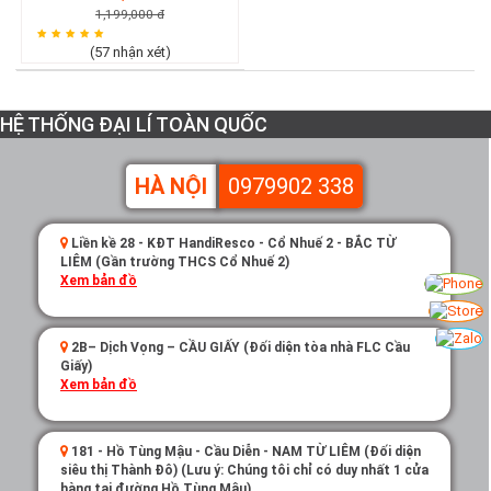
1,199,000 đ
(57 nhận xét)
HỆ THỐNG ĐẠI LÍ TOÀN QUỐC
HÀ NỘI
0979902 338
Liền kề 28 - KĐT HandiResco - Cổ Nhuế 2 - BẮC TỪ
LIÊM (Gần trường THCS Cổ Nhuế 2)
Xem bản đồ
2B– Dịch Vọng – CẦU GIẤY (Đối diện tòa nhà FLC Cầu
Giấy)
Xem bản đồ
181 - Hồ Tùng Mậu - Cầu Diễn - NAM TỪ LIÊM (Đối diện
siêu thị Thành Đô) (Lưu ý: Chúng tôi chỉ có duy nhất 1 cửa
hàng tại đường Hồ Tùng Mậu)