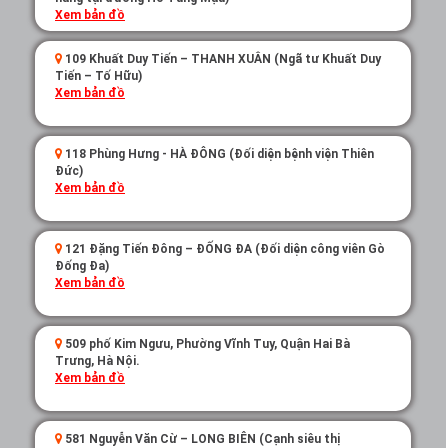
Xem bản đồ
109 Khuất Duy Tiến – THANH XUÂN (Ngã tư Khuất Duy
Tiến – Tố Hữu)
Xem bản đồ
118 Phùng Hưng - HÀ ĐÔNG (Đối diện bệnh viện Thiên
Đức)
Xem bản đồ
121 Đặng Tiến Đông – ĐỐNG ĐA (Đối diện công viên Gò
Đống Đa)
Xem bản đồ
509 phố Kim Ngưu, Phường Vĩnh Tuy, Quận Hai Bà
Trưng, Hà Nội.
Xem bản đồ
581 Nguyễn Văn Cừ – LONG BIÊN (Cạnh siêu thị