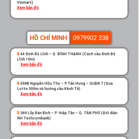
Vinmart)
Xem bản đồ
HỒ CHÍ MINH
0979902 338
44 Đinh Bộ Lĩnh – Q. BÌNH THẠNH (Cách cầu Đinh Bộ
Lĩnh 10m)
Xem bản đồ
458B Nguyễn Hữu Thọ – P.Tân Hưng – QUẬN 7 (Qua
Lotte 300m về hướng cầu Kênh Tẻ)
Xem bản đồ
369 Lũy Bán Bích – P. Hiệp Tân – Q. TÂN PHÚ (Đối diện
NH Techcombank)
Xem bản đồ