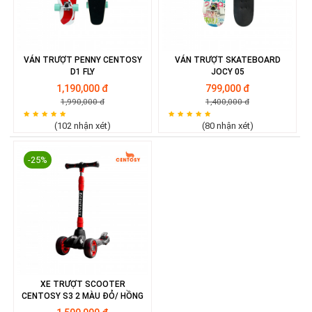
VÁN TRƯỢT PENNY CENTOSY
VÁN TRƯỢT SKATEBOARD
D1 FLY
JOCY 05
1,190,000 đ
799,000 đ
1,990,000 đ
1,400,000 đ
(102 nhận xét)
(80 nhận xét)
-25%
XE TRƯỢT SCOOTER
CENTOSY S3 2 MÀU ĐỎ/ HỒNG