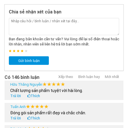
Khóa học sân trượt patin:
Sân trượt Patin Centosy
Chia sẻ nhận xét của bạn
tại Hà Nội
0979.902.338
Sân trượt Patin Centosy
Bạn đang băn khoăn cần tư vấn? Vui lòng để lại số điện thoại hoặc
tại TP. Hồ Chí Minh
lời nhắn, nhân viên sẽ liên hệ trả lời bạn sớm nhất.
Cửa hàng - Đại lý/ Nhượng
0989.278.932/
quyền:
Xem chi tiết
0865.887.691
Gửi bình luận
Phản ánh dịch vụ
096.786.3333
Sàn TMĐT
056.33.22.686
Có 146 bình luận
Xếp theo
Bình luận hay
Mới nhất
★★★★★
★★★★★
Hữu Thăng Nguyễn
THAM KHẢO THÊM:
Chất lượng sản phẩm tuyệt vời hài lòng.
Trả lời
Thích
Các mẫu
Ván Trượt Centosy
bán chạy nhất
★★★★★
★★★★★
Tuấn Anh
Các mẫu
V
án Trượt Cougar
bán chạy nhất
Đóng gói sản phẩm rất đẹp và chắc chắn.
Các sản phẩm
Phụ kiện Patin
chuyên dụng
Trả lời
Thích