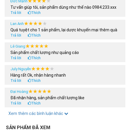
★★★★★
★★★★★
Đức Mạnh
Tư vấn giúp tôi, sản phẩm dùng như thế nào 0984.233.xxx
Trả lời
Thích
★★★★★
★★★★★
Lan Anh
Quá tuyệt cho 1 sản phẩm, lại dược khuyến mại thêm quà
Trả lời
Thích
★★★★★
★★★★★
Lê Giang
Sản phẩm chất lượng như quảng cáo
Trả lời
Thích
★★★★★
★★★★★
July Nguyễn
Hàng rất Ok, nhận hàng nhanh
Trả lời
Thích
★★★★★
★★★★★
Đại Hoàng
Đã nhận hàng, sản phẩm chất lượng like
Trả lời
Thích
★★★★★
★★★★★
Xem thêm các bình luận khác
Hoàng Anh
Tôi nua 2 sản phẩm, có được áp dụng chương trình khuyến
mại 30% ko shop
SẢN PHẨM ĐÃ XEM