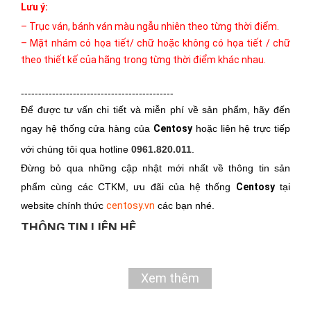
Lưu ý:
– Trục ván, bánh ván màu ngẫu nhiên theo từng thời điểm.
– Mặt nhám có họa tiết/ chữ hoặc không có họa tiết / chữ
theo thiết kế của hãng trong từng thời điểm khác nhau.
--------------------------------------------
Để được tư vấn chi tiết và miễn phí về sản phẩm, hãy đến
ngay hệ thống cửa hàng của
Centosy
hoặc liên hệ trực tiếp
với chúng tôi qua hotline
0961.820.011
.
Đừng bỏ qua những cập nhật mới nhất về thông tin sản
phẩm cùng các CTKM, ưu đãi của hệ thống
Centosy
tại
website chính thức
centosy.vn
các bạn nhé.
THÔNG TIN LIÊN HỆ
Hotline liên hệ/ mua hàng
0961.820.011
Email
centosy@gmail.com
Xem thêm
Hotline DVKH
0979.902.338
Email DVKH
centosy.hotro@gmail.com