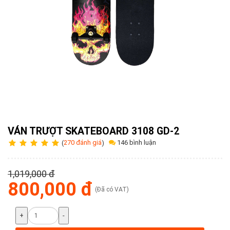
Tuyển
dụng
Liên
hệ
0979902
338
VÁN TRƯỢT SKATEBOARD 3108 GD-2
146 bình luận
(
270 đánh giá
)
1,019,000 đ
800,000 đ
(Đã có VAT)
+
-