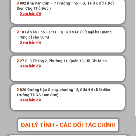
992 Kha Vạn Cân – P.Trường Thọ – Q. THỦ ĐỨC ( Đối
Diện Chợ Thủ Đức )
Xem bản đồ
18 Lê Văn Thọ – P.11 – Q. GÒ VẤP (Từ ngã ba Quang
Trung đi vào 50m)
Xem bản đồ
27 Đ. 3 Tháng 2, Phường 11, Quận 10, Hồ Chí Minh
Xem bản đồ
820 Đường Hậu Giang, phường 12, QUẬN 6 (Đối diện
trường THCS Lam Sơn)
Xem bản đồ
ĐẠI LÝ TỈNH - CÁC ĐỐI TÁC CHÍNH