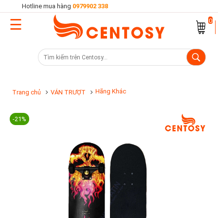
Hotline mua hàng
0979902 338
☰
Trang
0
chủ
Danh
mục
sản
Hãng Khác
Trang chủ
VÁN TRƯỢT
phẩm
-21%
Cửa
hàng
Khuyến
mại