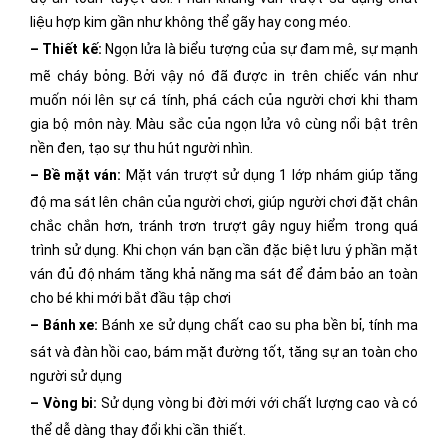
liệu hợp kim gần như không thể gãy hay cong méo.
– Thiết kế:
Ngọn lửa là biểu tượng của sự đam mê, sự mạnh
mẽ cháy bỏng. Bởi vậy nó đã được in trên chiếc ván như
muốn nói lên sự cá tính, phá cách của người chơi khi tham
gia bộ môn này. Màu sắc của ngọn lửa vô cùng nổi bật trên
nền đen, tạo sự thu hút người nhìn.
– Bề mặt ván:
Mặt ván trượt sử dụng 1 lớp nhám giúp tăng
độ ma sát lên chân của người chơi, giúp người chơi đặt chân
chắc chắn hơn, tránh trơn trượt gây nguy hiểm trong quá
trình sử dụng. Khi chọn ván bạn cần đặc biệt lưu ý phần mặt
ván đủ độ nhám tăng khả năng ma sát để đảm bảo an toàn
cho bé khi mới bắt đầu tập chơi
– Bánh xe:
Bánh xe sử dụng chất cao su pha bền bỉ, tính ma
sát và đàn hồi cao, bám mặt đường tốt, tăng sự an toàn cho
người sử dụng
– Vòng bi:
Sử dụng vòng bi đời mới với chất lượng cao và có
thể dễ dàng thay đổi khi cần thiết.