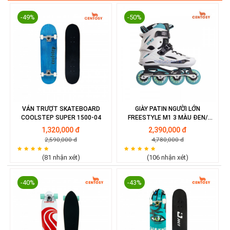
-49%
-50%
VÁN TRƯỢT SKATEBOARD
GIÀY PATIN NGƯỜI LỚN
COOLSTEP SUPER 1500-04
FREESTYLE M1 3 MÀU ĐEN/
TRẮNG/ VÀNG
1,320,000 đ
2,390,000 đ
2,590,000 đ
4,780,000 đ
(81 nhận xét)
(106 nhận xét)
-40%
-43%