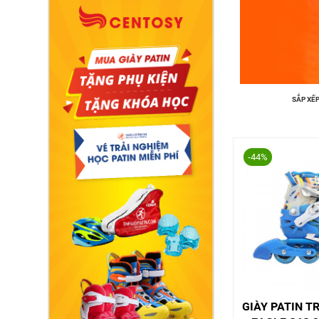
Tuyển
dụng
Liên
hệ
SẮP XẾP
0979902
-44%
338
GIÀY PATIN T