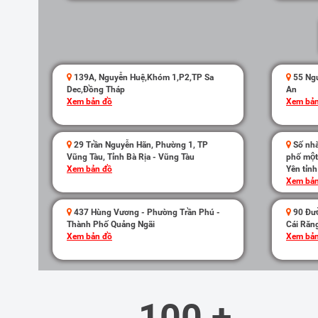
139A, Nguyễn Huệ,Khóm 1,P2,TP Sa
55 Ngu
Dec,Đồng Tháp
An
Xem bản đồ
Xem bản
29 Trần Nguyễn Hãn, Phường 1, TP
Số nha
Vũng Tàu, Tỉnh Bà Rịa - Vũng Tàu
phố mộ
Xem bản đồ
Yên tỉn
Xem bản
437 Hùng Vương - Phường Trần Phú -
90 Đươ
Thành Phố Quảng Ngãi
Cái Răn
Xem bản đồ
Xem bản
100 +