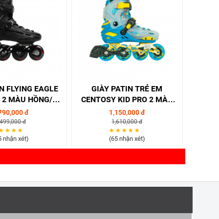
IN FLYING EAGLE
GIÀY PATIN TRẺ EM
 2 MÀU HỒNG/
CENTOSY KID PRO 2 MÀU
XANH
XANH/ HỒNG
790,000 đ
1,150,000 đ
,499,000 đ
1,610,000 đ
5 nhận xét)
(65 nhận xét)