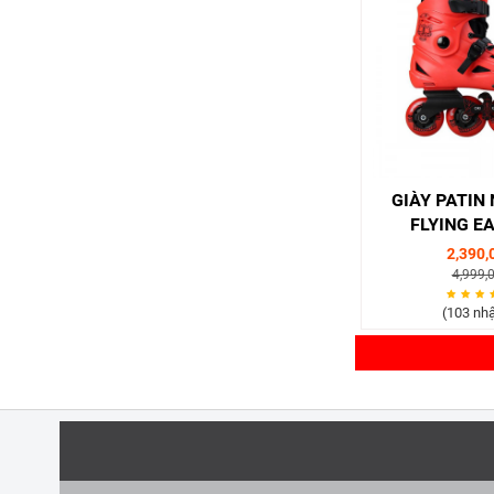
GIÀY PATIN
FLYING E
2,390,
4,999,
(103 nhậ