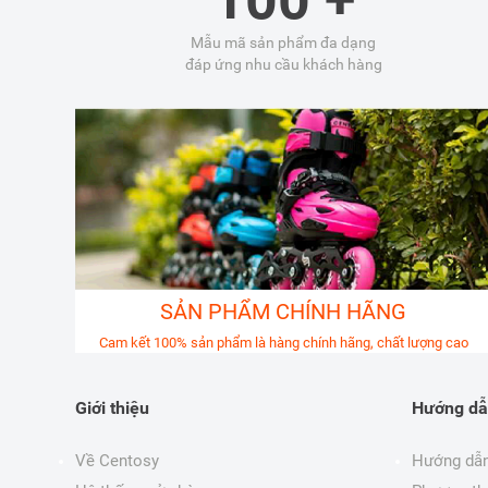
Mẫu mã sản phẩm đa dạng
đáp ứng nhu cầu khách hàng
SẢN PHẨM CHÍNH HÃNG
Cam kết 100% sản phẩm là hàng chính hãng, chất lượng cao
Giới thiệu
Hướng dẫ
Về Centosy
Hướng dẫn