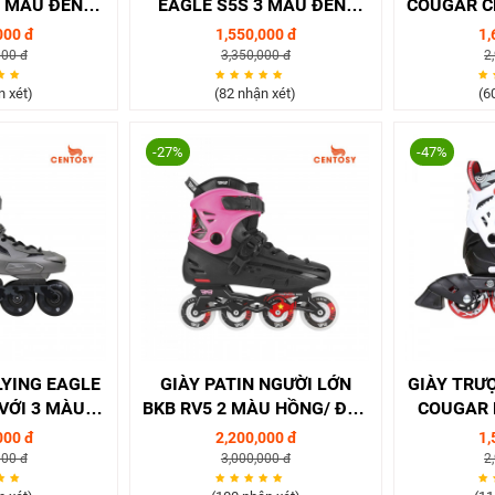
3 MÀU ĐEN/
EAGLE S5S 3 MÀU ĐEN/
COUGAR C
 XANH
HỒNG/ XANH
000 đ
1,550,000 đ
1,
000 đ
3,350,000 đ
2
n xét)
(82 nhận xét)
(6
-27%
-47%
LYING EAGLE
GIÀY PATIN NGƯỜI LỚN
GIÀY TRƯỢ
 VỚI 3 MÀU
BKB RV5 2 MÀU HỒNG/ ĐEN
COUGAR 
ÁM/ ĐEN
CHÍNH HÃNG, GIÁ TỐT
ĐEN/ 
000 đ
2,200,000 đ
1,
000 đ
3,000,000 đ
2