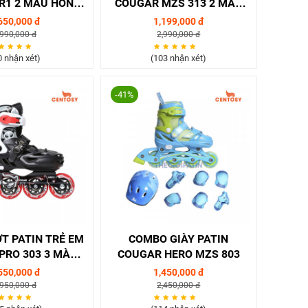
R1 2 MÀU HỒNG/
COUGAR MZS 313 2 MÀU
XANH
XANH/ HỒNG
650,000 đ
1,199,000 đ
,990,000 đ
2,990,000 đ
0 nhận xét)
(103 nhận xét)
-41%
T PATIN TRẺ EM
COMBO GIÀY PATIN
PRO 303 3 MÀU
COUGAR HERO MZS 803
HỒNG/ XANH
550,000 đ
1,450,000 đ
,950,000 đ
2,450,000 đ