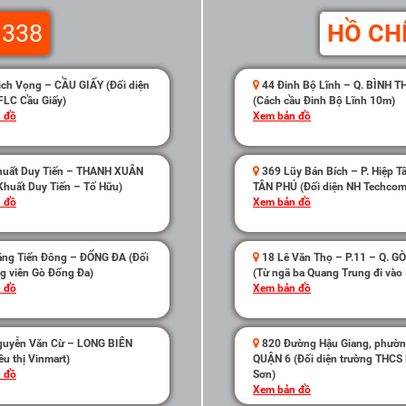
 338
HỒ CH
ch Vọng – CẦU GIẤY (Đối diện
44 Đinh Bộ Lĩnh – Q. BÌNH 
FLC Cầu Giấy)
(Cách cầu Đinh Bộ Lĩnh 10m)
 đồ
Xem bản đồ
uất Duy Tiến – THANH XUÂN
369 Lũy Bán Bích – P. Hiệp Tâ
Khuất Duy Tiến – Tố Hữu)
TÂN PHÚ (Đối diện NH Techco
 đồ
Xem bản đồ
ng Tiến Đông – ĐỐNG ĐA (Đối
18 Lê Văn Thọ – P.11 – Q. G
g viên Gò Đống Đa)
(Từ ngã ba Quang Trung đi vào
 đồ
Xem bản đồ
uyễn Văn Cừ – LONG BIÊN
820 Đường Hậu Giang, phườn
êu thị Vinmart)
QUẬN 6 (Đối diện trường THCS
 đồ
Sơn)
Xem bản đồ