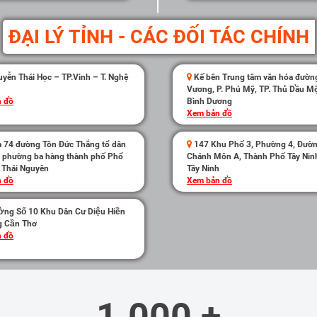
ĐẠI LÝ TỈNH - CÁC ĐỐI TÁC CHÍNH
yễn Thái Học – TP.Vinh – T. Nghệ
Kế bên Trung tâm văn hóa đườn
Vương, P. Phú Mỹ, TP. Thủ Dầu Mộ
 đồ
Bình Dương
Xem bản đồ
̀ 74 đường Tôn Đức Thắng tổ dân
147 Khu Phố 3, Phường 4, Đườ
t phường ba hàng thành phố Phổ
Chánh Môn A, Thành Phố Tây Ninh
h Thái Nguyên
Tây Ninh
 đồ
Xem bản đồ
̀ng Số 10 Khu Dân Cư Diệu Hiền
g Cần Thơ
 đồ
1.000 +