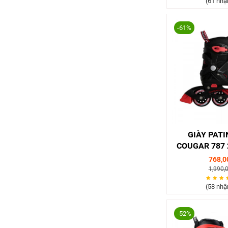
(61 nhậ
-61%
GIÀY PATI
COUGAR 787 
HỒ
768,0
1,990,
(58 nhậ
-52%