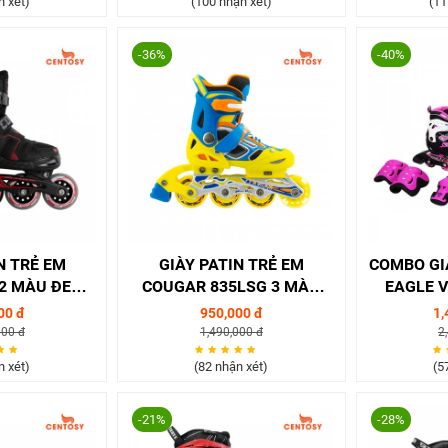
n xét)
(100 nhận xét)
(11
-36%
-40%
N TRẺ EM
GIÀY PATIN TRẺ EM
COMBO GIÀ
2 MÀU ĐEN/
COUGAR 835LSG 3 MÀU
EAGLE V
NG
ĐEN/ HỒNG/ XANH
00 đ
950,000 đ
1,
000 đ
1,490,000 đ
2
n xét)
(82 nhận xét)
(5
-21%
-28%