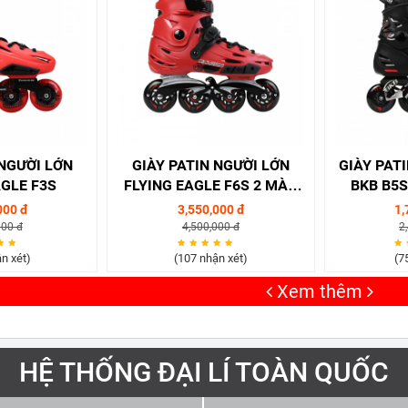
 NGƯỜI LỚN
GIÀY PATIN NGƯỜI LỚN
GIÀY PAT
AGLE F3S
FLYING EAGLE F6S 2 MÀU
BKB B5S
ĐỎ/ XANH
000 đ
3,550,000 đ
1,
000 đ
4,500,000 đ
2
n xét)
(107 nhận xét)
(7
Xem thêm
HỆ THỐNG ĐẠI LÍ TOÀN QUỐC