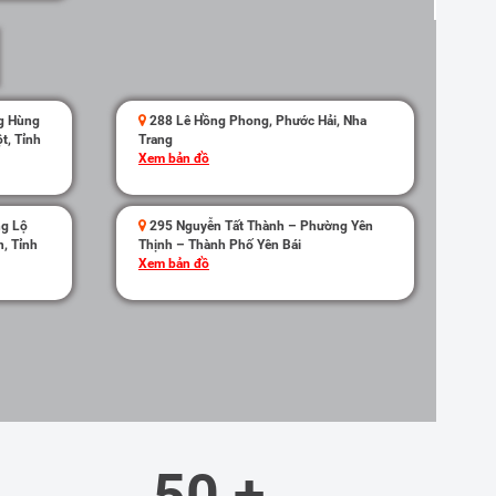
g Hùng
288 Lê Hồng Phong, Phước Hải, Nha
t, Tỉnh
Trang
Xem bản đồ
ng Lộ
295 Nguyễn Tất Thành – Phường Yên
, Tỉnh
Thịnh – Thành Phố Yên Bái
Xem bản đồ
50 +