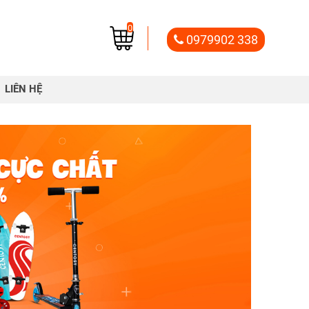
0
0979902 338
LIÊN HỆ