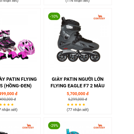
5 nhận xét)
(114 nhận xét)
-10%
Y PATIN FLYING
GIÀY PATIN NGƯỜI LỚN
5 (HỒNG-ĐEN)
FLYING EAGLE F7 2 MÀU
499,000 đ
5,700,000 đ
,490,000 đ
6,299,000 đ
7 nhận xét)
(77 nhận xét)
-29%