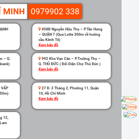
Í MINH
0979902 338
THẠNH
458B Nguyễn Hữu Thọ – P.Tân Hưng
– QUẬN 7 (Qua Lotte 300m về hướng
cầu Kênh Tẻ)
Xem bản đồ
n – Q.
992 Kha Vạn Cân – P.Trường Thọ –
mbank)
Q. THỦ ĐỨC ( Đối Diện Chợ Thủ Đức )
Xem bản đồ
Ò VẤP
27 Đ. 3 Tháng 2, Phường 11, Quận
 50m)
10, Hồ Chí Minh
Xem bản đồ
g 12,
 Lam