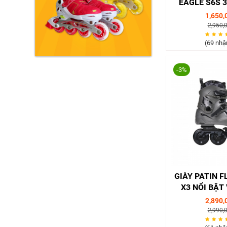
EAGLE S6S 
HỒNG/
1,650,
2,950,
(69 nhậ
-3%
GIÀY PATIN F
X3 NỔI BẬT
TRẮNG/ X
2,890,
2,990,