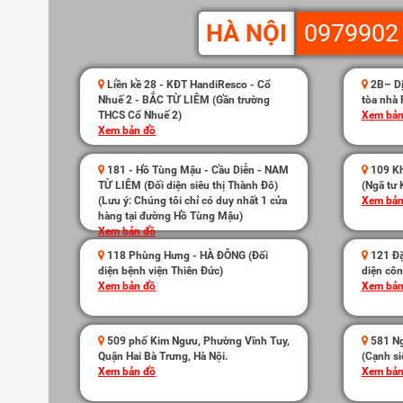
HÀ NỘI
0979902
Liền kề 28 - KĐT HandiResco - Cổ
2B– Dị
Nhuế 2 - BẮC TỪ LIÊM (Gần trường
tòa nhà 
THCS Cổ Nhuế 2)
Xem bản
Xem bản đồ
181 - Hồ Tùng Mậu - Cầu Diễn - NAM
109 Kh
TỪ LIÊM (Đối diện siêu thị Thành Đô)
(Ngã tư 
(Lưu ý: Chúng tôi chỉ có duy nhất 1 cửa
Xem bản
hàng tại đường Hồ Tùng Mậu)
Xem bản đồ
118 Phùng Hưng - HÀ ĐÔNG (Đối
121 Đặ
diện bệnh viện Thiên Đức)
diện côn
Xem bản đồ
Xem bản
509 phố Kim Ngưu, Phường Vĩnh Tuy,
581 Ng
Quận Hai Bà Trưng, Hà Nội.
(Cạnh si
Xem bản đồ
Xem bản