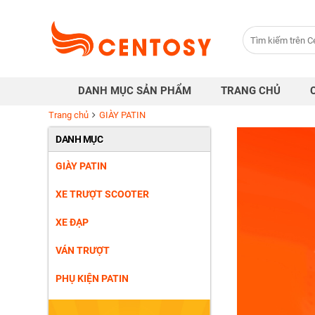
Trang
chủ
Danh
DANH MỤC SẢN PHẨM
TRANG CHỦ
mục
Trang chủ
GIÀY PATIN
sản
DANH MỤC
phẩm
GIÀY PATIN
XE TRƯỢT SCOOTER
Cửa
XE ĐẠP
hàng
VÁN TRƯỢT
Khuyến
PHỤ KIỆN PATIN
mại