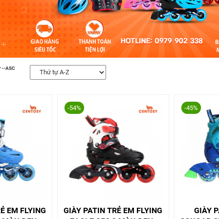
 --ASC
-54%
-45%
RẺ EM FLYING
GIÀY PATIN TRẺ EM FLYING
GIÀY 