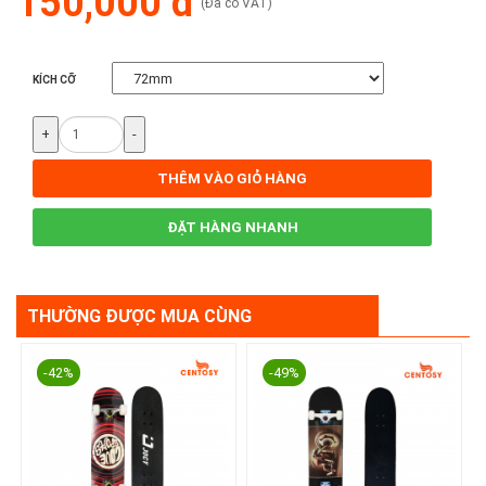
150,000 đ
(Đã có VAT)
KÍCH CỠ
+
-
THÊM VÀO GIỎ HÀNG
ĐẶT HÀNG NHANH
THƯỜNG ĐƯỢC MUA CÙNG
-42%
-49%