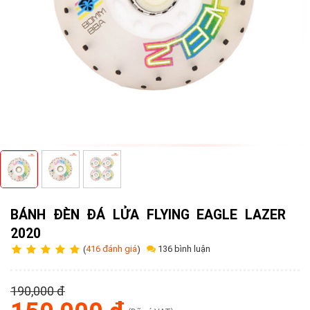
Tuyển
dụng
Liên
hệ
0979902
338
BÁNH ĐÈN ĐÁ LỬA FLYING EAGLE LAZER
2020
136 bình luận
(
416 đánh giá
)
190,000 đ