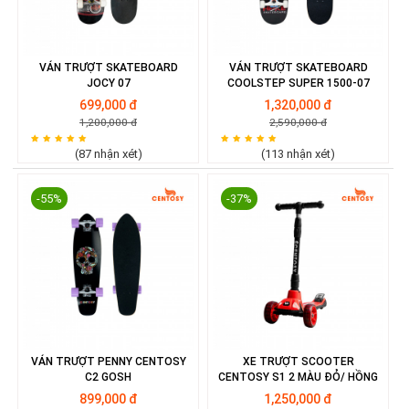
VÁN TRƯỢT SKATEBOARD
VÁN TRƯỢT SKATEBOARD
JOCY 07
COOLSTEP SUPER 1500-07
699,000 đ
1,320,000 đ
1,200,000 đ
2,590,000 đ
(87 nhận xét)
(113 nhận xét)
-55%
-37%
VÁN TRƯỢT PENNY CENTOSY
XE TRƯỢT SCOOTER
C2 GOSH
CENTOSY S1 2 MÀU ĐỎ/ HỒNG
899,000 đ
1,250,000 đ