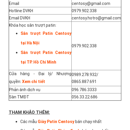
Email
centosy@gmail.com
Hotline DVKH
0979.902.338
Email DVKH
centosy.hotro@gmail.com
Khóa học sân trượt patin:
Sân trượt Patin Centosy
tại Hà Nội
0979.902.338
Sân trượt Patin Centosy
tại TP. Hồ Chí Minh
Cửa hàng - Đại lý/ Nhượng
0989.278.932/
quyền:
Xem chi tiết
0865.887.691
Phản ánh dịch vụ
096.786.3333
Sàn TMĐT
056.33.22.686
THAM KHẢO THÊM:
Các mẫu
Giày Patin Centosy
bán chạy nhất