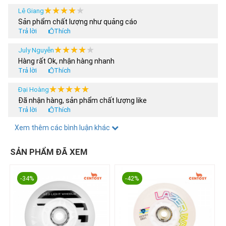
★★★★★
★★★★★
Lê Giang
Sản phẩm chất lượng như quảng cáo
Trả lời
Thích
★★★★★
★★★★★
July Nguyễn
Hàng rất Ok, nhận hàng nhanh
Trả lời
Thích
★★★★★
★★★★★
Đại Hoàng
Đã nhận hàng, sản phẩm chất lượng like
Trả lời
Thích
★★★★★
★★★★★
Xem thêm các bình luận khác
Hoàng Anh
Tôi nua 2 sản phẩm, có được áp dụng chương trình khuyến
mại 30% ko shop
SẢN PHẨM ĐÃ XEM
Trả lời
Thích
★★★★★
★★★★★
thanhdat3011
-34%
-42%
Mới hốt em nó về đẹp khó cưỡng hài lòng khi mua e nó
Trả lời
Thích
★★★★★
★★★★★
thachngockhanhly