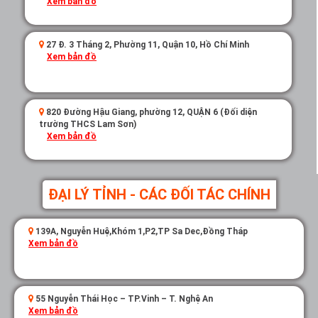
Xem bản đồ
27 Đ. 3 Tháng 2, Phường 11, Quận 10, Hồ Chí Minh
Xem bản đồ
820 Đường Hậu Giang, phường 12, QUẬN 6 (Đối diện
trường THCS Lam Sơn)
Xem bản đồ
ĐẠI LÝ TỈNH - CÁC ĐỐI TÁC CHÍNH
139A, Nguyễn Huệ,Khóm 1,P2,TP Sa Dec,Đồng Tháp
Xem bản đồ
55 Nguyễn Thái Học – TP.Vinh – T. Nghệ An
Xem bản đồ