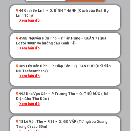
44 Đinh Bộ Lĩnh – Q. BÌNH THẠNH (Cách cầu Đinh Bộ
Lĩnh 10m)
Xem bản đồ
458B Nguyễn Hữu Thọ – P.Tân Hưng – QUẬN 7 (Qua
Lotte 300m về hướng cầu Kênh Tẻ)
Xem bản đồ
369 Lũy Bán Bích – P. Hiệp Tân – Q. TÂN PHÚ (Đối diện
NH Techcombank)
Xem bản đồ
992 Kha Vạn Cân – P.Trường Thọ – Q. THỦ ĐỨC ( Đối
Diện Chợ Thủ Đức )
Xem bản đồ
18 Lê Văn Thọ – P.11 – Q. GÒ VẤP (Từ ngã ba Quang
Trung đi vào 50m)