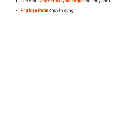
Các mẫu
Giày Patin Flying Eagle
bán chạy nhất
Phụ kiện Patin
chuyên dụng