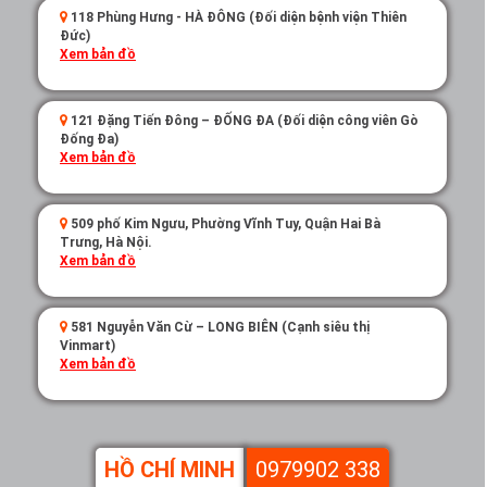
118 Phùng Hưng - HÀ ĐÔNG (Đối diện bệnh viện Thiên
Đức)
Xem bản đồ
121 Đặng Tiến Đông – ĐỐNG ĐA (Đối diện công viên Gò
Đống Đa)
Xem bản đồ
509 phố Kim Ngưu, Phường Vĩnh Tuy, Quận Hai Bà
Trưng, Hà Nội.
Xem bản đồ
581 Nguyễn Văn Cừ – LONG BIÊN (Cạnh siêu thị
Vinmart)
Xem bản đồ
HỒ CHÍ MINH
0979902 338