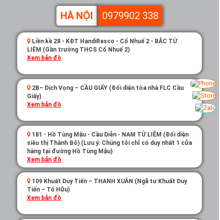
HÀ NỘI
0979902 338
Liền kề 28 - KĐT HandiResco - Cổ Nhuế 2 - BẮC TỪ
LIÊM (Gần trường THCS Cổ Nhuế 2)
Xem bản đồ
2B– Dịch Vọng – CẦU GIẤY (Đối diện tòa nhà FLC Cầu
Giấy)
Xem bản đồ
181 - Hồ Tùng Mậu - Cầu Diễn - NAM TỪ LIÊM (Đối diện
siêu thị Thành Đô) (Lưu ý: Chúng tôi chỉ có duy nhất 1 cửa
hàng tại đường Hồ Tùng Mậu)
Xem bản đồ
109 Khuất Duy Tiến – THANH XUÂN (Ngã tư Khuất Duy
Tiến – Tố Hữu)
Xem bản đồ