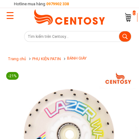
Hotline mua hàng
0979902 338
☰
Trang
0
chủ
Danh
mục
sản
BÁNH GIÀY
Trang chủ
PHỤ KIỆN PATIN
phẩm
-21%
Cửa
hàng
Khuyến
mại