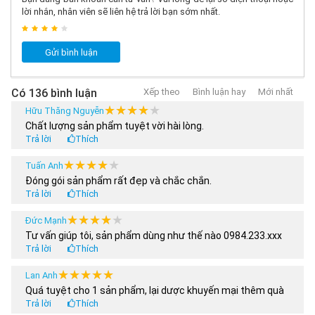
lời nhắn, nhân viên sẽ liên hệ trả lời bạn sớm nhất.
Gửi bình luận
Có 136 bình luận
Xếp theo
Bình luận hay
Mới nhất
★★★★★
★★★★★
Hữu Thăng Nguyễn
Chất lượng sản phẩm tuyệt vời hài lòng.
Trả lời
Thích
★★★★★
★★★★★
Tuấn Anh
Đóng gói sản phẩm rất đẹp và chắc chắn.
Trả lời
Thích
★★★★★
★★★★★
Đức Mạnh
Tư vấn giúp tôi, sản phẩm dùng như thế nào 0984.233.xxx
Trả lời
Thích
★★★★★
★★★★★
Lan Anh
Quá tuyệt cho 1 sản phẩm, lại dược khuyến mại thêm quà
Trả lời
Thích