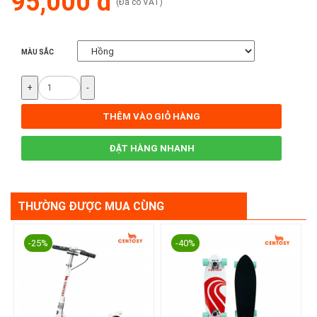
95,000 đ
(Đã có VAT)
MÀU SẮC
+
-
THÊM VÀO GIỎ HÀNG
ĐẶT HÀNG NHANH
THƯỜNG ĐƯỢC MUA CÙNG
-25%
-40%