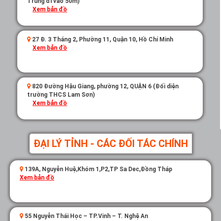
Trung đi vào 50m)
Xem bản đồ
27 Đ. 3 Tháng 2, Phường 11, Quận 10, Hồ Chí Minh
Xem bản đồ
820 Đường Hậu Giang, phường 12, QUẬN 6 (Đối diện
trường THCS Lam Sơn)
Xem bản đồ
ĐẠI LÝ TỈNH - CÁC ĐỐI TÁC CHÍNH
139A, Nguyễn Huệ,Khóm 1,P2,TP Sa Dec,Đồng Tháp
Xem bản đồ
55 Nguyễn Thái Học – TP.Vinh – T. Nghệ An