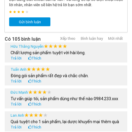
lời nhắn, nhân viên sẽ liên hệ trả lời bạn sớm nhất.
Gửi bình luận
Có 105 bình luận
Xếp theo
Bình luận hay
Mới nhất
★★★★★
★★★★★
Hữu Thăng Nguyễn
Chất lượng sản phẩm tuyệt vời hài lòng.
Trả lời
Thích
★★★★★
★★★★★
Tuấn Anh
Đóng gói sản phẩm rất đẹp và chắc chắn.
Trả lời
Thích
★★★★★
★★★★★
Đức Mạnh
Tư vấn giúp tôi, sản phẩm dùng như thế nào 0984.233.xxx
Trả lời
Thích
★★★★★
★★★★★
Lan Anh
Quá tuyệt cho 1 sản phẩm, lại dược khuyến mại thêm quà
Trả lời
Thích