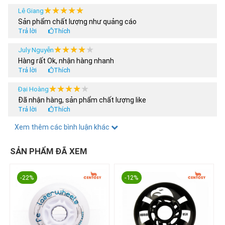
★★★★★
★★★★★
Lê Giang
Sản phẩm chất lượng như quảng cáo
Trả lời
Thích
★★★★★
★★★★★
July Nguyễn
Hàng rất Ok, nhận hàng nhanh
Trả lời
Thích
★★★★★
★★★★★
Đại Hoàng
Đã nhận hàng, sản phẩm chất lượng like
Trả lời
Thích
★★★★★
★★★★★
Xem thêm các bình luận khác
Hoàng Anh
Tôi nua 2 sản phẩm, có được áp dụng chương trình khuyến
mại 30% ko shop
SẢN PHẨM ĐÃ XEM
Trả lời
Thích
★★★★★
★★★★★
thanhdat3011
-22%
-12%
Mới hốt em nó về đẹp khó cưỡng hài lòng khi mua e nó
Trả lời
Thích
★★★★★
★★★★★
thachngockhanhly