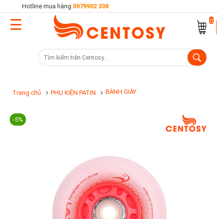
Hotline mua hàng
0979902 338
☰
Trang
0
chủ
Danh
mục
sản
BÁNH GIÀY
Trang chủ
PHỤ KIỆN PATIN
phẩm
-5%
Cửa
hàng
Khuyến
mại