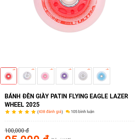
Tuyển
dụng
Liên
hệ
0979902
338
BÁNH ĐÈN GIÀY PATIN FLYING EAGLE LAZER
WHEEL 2025
105 bình luận
(
438 đánh giá
)
100,000 đ