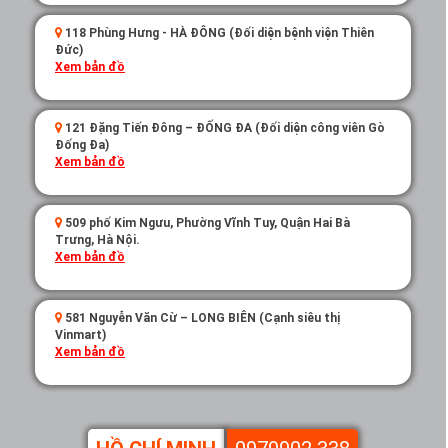
118 Phùng Hưng - HÀ ĐÔNG (Đối diện bệnh viện Thiên
Đức)
Xem bản đồ
121 Đặng Tiến Đông – ĐỐNG ĐA (Đối diện công viên Gò
Đống Đa)
Xem bản đồ
509 phố Kim Ngưu, Phường Vĩnh Tuy, Quận Hai Bà
Trưng, Hà Nội.
Xem bản đồ
581 Nguyễn Văn Cừ – LONG BIÊN (Cạnh siêu thị
Vinmart)
Xem bản đồ