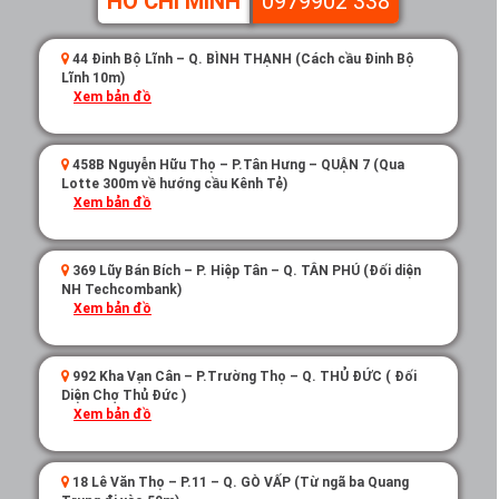
HỒ CHÍ MINH
0979902 338
44 Đinh Bộ Lĩnh – Q. BÌNH THẠNH (Cách cầu Đinh Bộ
Lĩnh 10m)
Xem bản đồ
458B Nguyễn Hữu Thọ – P.Tân Hưng – QUẬN 7 (Qua
Lotte 300m về hướng cầu Kênh Tẻ)
Xem bản đồ
369 Lũy Bán Bích – P. Hiệp Tân – Q. TÂN PHÚ (Đối diện
NH Techcombank)
Xem bản đồ
992 Kha Vạn Cân – P.Trường Thọ – Q. THỦ ĐỨC ( Đối
Diện Chợ Thủ Đức )
Xem bản đồ
18 Lê Văn Thọ – P.11 – Q. GÒ VẤP (Từ ngã ba Quang