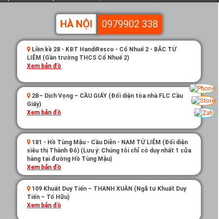
HÀ NỘI
0979902 338
Liền kề 28 - KĐT HandiResco - Cổ Nhuế 2 - BẮC TỪ
LIÊM (Gần trường THCS Cổ Nhuế 2)
Xem bản đồ
2B– Dịch Vọng – CẦU GIẤY (Đối diện tòa nhà FLC Cầu
Giấy)
Xem bản đồ
181 - Hồ Tùng Mậu - Cầu Diễn - NAM TỪ LIÊM (Đối diện
siêu thị Thành Đô) (Lưu ý: Chúng tôi chỉ có duy nhất 1 cửa
hàng tại đường Hồ Tùng Mậu)
Xem bản đồ
109 Khuất Duy Tiến – THANH XUÂN (Ngã tư Khuất Duy
Tiến – Tố Hữu)
Xem bản đồ