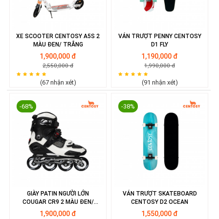
XE SCOOTER CENTOSY A5S 2
VÁN TRƯỢT PENNY CENTOSY
MÀU ĐEN/ TRẮNG
D1 FLY
1,900,000 đ
1,190,000 đ
2,550,000 đ
1,990,000 đ
(67 nhận xét)
(91 nhận xét)
-68%
-38%
GIÀY PATIN NGƯỜI LỚN
VÁN TRƯỢT SKATEBOARD
COUGAR CR9 2 MÀU ĐEN/
CENTOSY D2 OCEAN
XANH
1,900,000 đ
1,550,000 đ