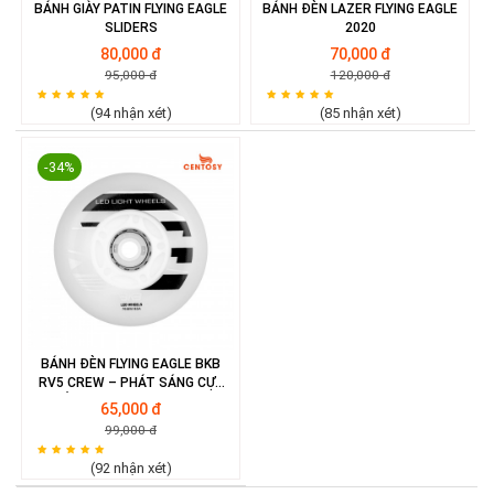
BÁNH GIÀY PATIN FLYING EAGLE
BÁNH ĐÈN LAZER FLYING EAGLE
Trả lời
Thích
SLIDERS
2020
80,000 đ
70,000 đ
★★★★★
★★★★★
ngoquan112
95,000 đ
120,000 đ
Mua cho ba mình xài được hơn 1 tháng rồi , giá cả hợp lý ,
vừa túi tiền , máy gọn nhẹ , ba mình rất vừa ý .
(94 nhận xét)
(85 nhận xét)
Trả lời
Thích
-34%
BÁNH ĐÈN FLYING EAGLE BKB
RV5 CREW – PHÁT SÁNG CỰC
CHẤT, ĐA DẠNG KÍCH THƯỚC
65,000 đ
99,000 đ
(92 nhận xét)