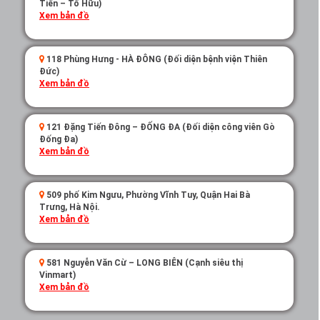
Tiến – Tố Hữu)
Xem bản đồ
118 Phùng Hưng - HÀ ĐÔNG (Đối diện bệnh viện Thiên
Đức)
Xem bản đồ
121 Đặng Tiến Đông – ĐỐNG ĐA (Đối diện công viên Gò
Đống Đa)
Xem bản đồ
509 phố Kim Ngưu, Phường Vĩnh Tuy, Quận Hai Bà
Trưng, Hà Nội.
Xem bản đồ
581 Nguyễn Văn Cừ – LONG BIÊN (Cạnh siêu thị
Vinmart)
Xem bản đồ