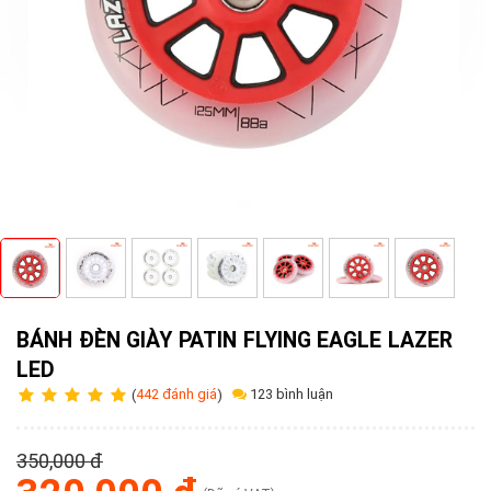
Tuyển
dụng
Liên
hệ
0979902
338
BÁNH ĐÈN GIÀY PATIN FLYING EAGLE LAZER
LED
123 bình luận
(
442 đánh giá
)
350,000 đ