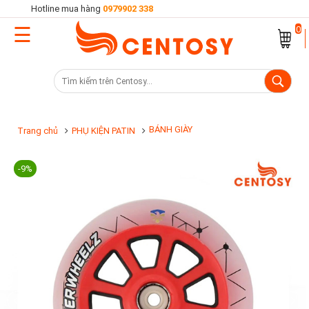
Hotline mua hàng
0979902 338
☰
Trang
0
chủ
Danh
mục
sản
BÁNH GIÀY
Trang chủ
PHỤ KIỆN PATIN
phẩm
-9%
Cửa
hàng
Khuyến
mại