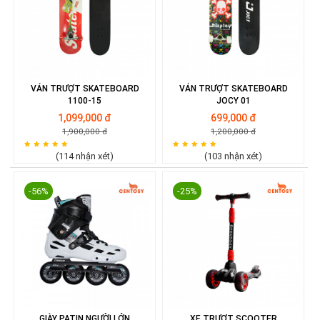
VÁN TRƯỢT SKATEBOARD
VÁN TRƯỢT SKATEBOARD
1100-15
JOCY 01
1,099,000 đ
699,000 đ
1,900,000 đ
1,200,000 đ
(114 nhận xét)
(103 nhận xét)
-56%
-25%
GIÀY PATIN NGƯỜI LỚN
XE TRƯỢT SCOOTER