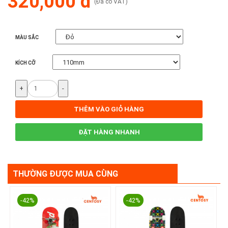
320,000 đ
(Đã có VAT)
MÀU SẮC
KÍCH CỠ
+
-
THÊM VÀO GIỎ HÀNG
ĐẶT HÀNG NHANH
THƯỜNG ĐƯỢC MUA CÙNG
-42%
-42%