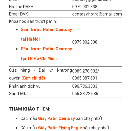
Hotline DVKH
0979.902.338
Email DVKH
centosy.hotro@gmail.com
Khóa học sân trượt patin:
Sân trượt Patin Centosy
tại Hà Nội
0979.902.338
Sân trượt Patin Centosy
tại TP. Hồ Chí Minh
Cửa hàng - Đại lý/ Nhượng
0989.278.932/
quyền:
Xem chi tiết
0865.887.691
Phản ánh dịch vụ
096.786.3333
Sàn TMĐT
056.33.22.686
THAM KHẢO THÊM:
Các mẫu
Giày Patin Centosy
bán chạy nhất
Các mẫu
Giày Patin Flying Eagle
bán chạy nhất