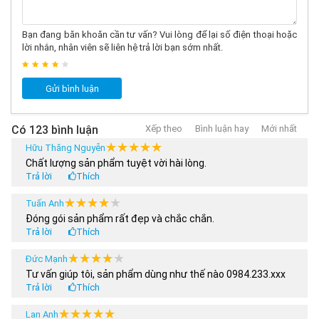
Bạn đang băn khoăn cần tư vấn? Vui lòng để lại số điện thoại hoặc
lời nhắn, nhân viên sẽ liên hệ trả lời bạn sớm nhất.
Gửi bình luận
Có 123 bình luận
Xếp theo
Bình luận hay
Mới nhất
★★★★★
★★★★★
Hữu Thăng Nguyễn
Chất lượng sản phẩm tuyệt vời hài lòng.
Trả lời
Thích
★★★★★
★★★★★
Tuấn Anh
Đóng gói sản phẩm rất đẹp và chắc chắn.
Trả lời
Thích
★★★★★
★★★★★
Đức Mạnh
Tư vấn giúp tôi, sản phẩm dùng như thế nào 0984.233.xxx
Trả lời
Thích
★★★★★
★★★★★
Lan Anh