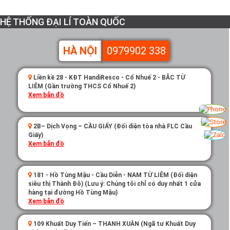
HỆ THỐNG ĐẠI LÍ TOÀN QUỐC
HÀ NỘI
0979902 338
Liền kề 28 - KĐT HandiResco - Cổ Nhuế 2 - BẮC TỪ
LIÊM (Gần trường THCS Cổ Nhuế 2)
Xem bản đồ
2B– Dịch Vọng – CẦU GIẤY (Đối diện tòa nhà FLC Cầu
Giấy)
Xem bản đồ
181 - Hồ Tùng Mậu - Cầu Diễn - NAM TỪ LIÊM (Đối diện
siêu thị Thành Đô) (Lưu ý: Chúng tôi chỉ có duy nhất 1 cửa
hàng tại đường Hồ Tùng Mậu)
Xem bản đồ
109 Khuất Duy Tiến – THANH XUÂN (Ngã tư Khuất Duy