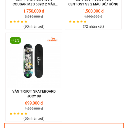
COUGAR MZS 509C 2 MÀU
CENTOSY S3 2 MÀU ĐỎ/ HỒNG
ĐEN/ TRẮNG
1,750,000 đ
1,500,000 đ
3,980,000 đ
1,990,000 đ
(90 nhận xét)
(72 nhận xét)
-42%
VÁN TRƯỢT SKATEBOARD
JOCY 08
699,000 đ
1,200,000 đ
(56 nhận xét)