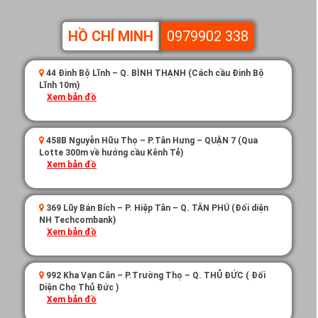
HỒ CHÍ MINH
0979902 338
44 Đinh Bộ Lĩnh – Q. BÌNH THẠNH (Cách cầu Đinh Bộ
Lĩnh 10m)
Xem bản đồ
458B Nguyễn Hữu Thọ – P.Tân Hưng – QUẬN 7 (Qua
Lotte 300m về hướng cầu Kênh Tẻ)
Xem bản đồ
369 Lũy Bán Bích – P. Hiệp Tân – Q. TÂN PHÚ (Đối diện
NH Techcombank)
Xem bản đồ
992 Kha Vạn Cân – P.Trường Thọ – Q. THỦ ĐỨC ( Đối
Diện Chợ Thủ Đức )
Xem bản đồ