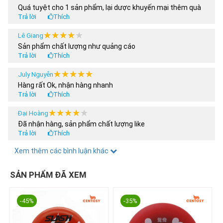
Quá tuyệt cho 1 sản phẩm, lại dược khuyến mại thêm quà
Trả lời
Thích
★★★★★
★★★★★
Lê Giang
Sản phẩm chất lượng như quảng cáo
Trả lời
Thích
★★★★★
★★★★★
July Nguyễn
Hàng rất Ok, nhận hàng nhanh
Trả lời
Thích
★★★★★
★★★★★
Đại Hoàng
Đã nhận hàng, sản phẩm chất lượng like
Trả lời
Thích
★★★★★
★★★★★
Xem thêm các bình luận khác
Hoàng Anh
Tôi nua 2 sản phẩm, có được áp dụng chương trình khuyến
mại 30% ko shop
SẢN PHẨM ĐÃ XEM
Trả lời
Thích
★★★★★
★★★★★
thanhdat3011
-45%
-35%
Mới hốt em nó về đẹp khó cưỡng hài lòng khi mua e nó
Trả lời
Thích