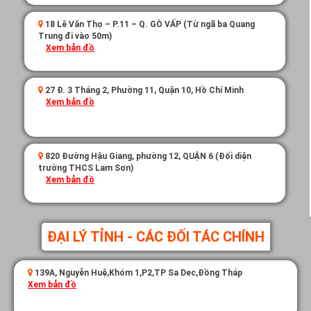
18 Lê Văn Thọ – P.11 – Q. GÒ VẤP (Từ ngã ba Quang
Trung đi vào 50m)
Xem bản đồ
27 Đ. 3 Tháng 2, Phường 11, Quận 10, Hồ Chí Minh
Xem bản đồ
820 Đường Hậu Giang, phường 12, QUẬN 6 (Đối diện
trường THCS Lam Sơn)
Xem bản đồ
ĐẠI LÝ TỈNH - CÁC ĐỐI TÁC CHÍNH
139A, Nguyễn Huệ,Khóm 1,P2,TP Sa Dec,Đồng Tháp
Xem bản đồ