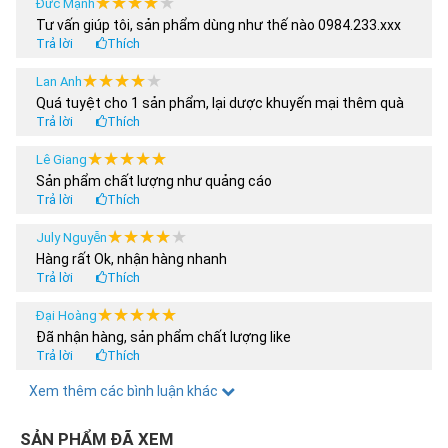
★★★★★
★★★★★
Đức Mạnh
Các sản phẩm
Phụ kiện Patin
chuyên dụng
Tư vấn giúp tôi, sản phẩm dùng như thế nào 0984.233.xxx
Trả lời
Thích
★★★★★
★★★★★
Lan Anh
Quá tuyệt cho 1 sản phẩm, lại dược khuyến mại thêm quà
Trả lời
Thích
★★★★★
★★★★★
Lê Giang
Sản phẩm chất lượng như quảng cáo
Trả lời
Thích
★★★★★
★★★★★
July Nguyễn
Hàng rất Ok, nhận hàng nhanh
Trả lời
Thích
★★★★★
★★★★★
Đại Hoàng
Đã nhận hàng, sản phẩm chất lượng like
Trả lời
Thích
★★★★★
★★★★★
Xem thêm các bình luận khác
Hoàng Anh
Tôi nua 2 sản phẩm, có được áp dụng chương trình khuyến
mại 30% ko shop
SẢN PHẨM ĐÃ XEM