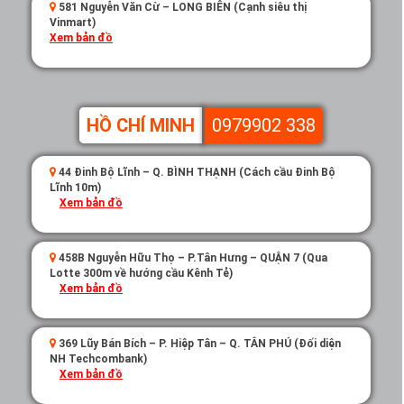
581 Nguyễn Văn Cừ – LONG BIÊN (Cạnh siêu thị
Vinmart)
Xem bản đồ
HỒ CHÍ MINH
0979902 338
44 Đinh Bộ Lĩnh – Q. BÌNH THẠNH (Cách cầu Đinh Bộ
Lĩnh 10m)
Xem bản đồ
458B Nguyễn Hữu Thọ – P.Tân Hưng – QUẬN 7 (Qua
Lotte 300m về hướng cầu Kênh Tẻ)
Xem bản đồ
369 Lũy Bán Bích – P. Hiệp Tân – Q. TÂN PHÚ (Đối diện
NH Techcombank)
Xem bản đồ