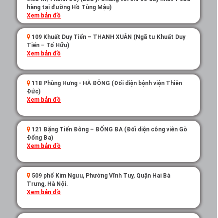
hàng tại đường Hồ Tùng Mậu)
Xem bản đồ
109 Khuất Duy Tiến – THANH XUÂN (Ngã tư Khuất Duy
Tiến – Tố Hữu)
Xem bản đồ
118 Phùng Hưng - HÀ ĐÔNG (Đối diện bệnh viện Thiên
Đức)
Xem bản đồ
121 Đặng Tiến Đông – ĐỐNG ĐA (Đối diện công viên Gò
Đống Đa)
Xem bản đồ
509 phố Kim Ngưu, Phường Vĩnh Tuy, Quận Hai Bà
Trưng, Hà Nội.
Xem bản đồ