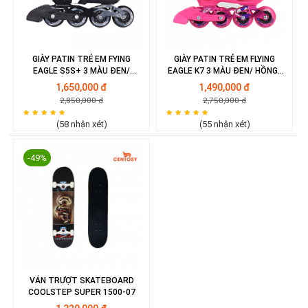
GIÀY PATIN TRẺ EM FYING
GIÀY PATIN TRẺ EM FLYING
EAGLE S5S+ 3 MÀU ĐEN/
EAGLE K7 3 MÀU ĐEN/ HỒNG/
HỒNG/ XANH
XANH
1,650,000 đ
1,490,000 đ
2,850,000 đ
2,750,000 đ
(58 nhận xét)
(55 nhận xét)
-49%
VÁN TRƯỢT SKATEBOARD
COOLSTEP SUPER 1500-07