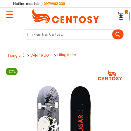
Hotline mua hàng
0979902 338
☰
Trang
0
chủ
Danh
mục
sản
Hãng Khác
Trang chủ
VÁN TRƯỢT
phẩm
-37%
Cửa
hàng
Khuyến
mại