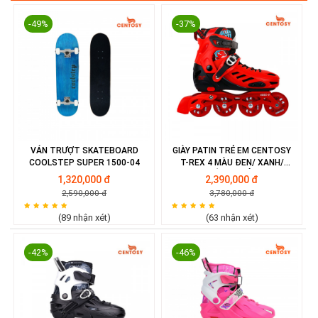
-49%
-37%
VÁN TRƯỢT SKATEBOARD
GIÀY PATIN TRẺ EM CENTOSY
COOLSTEP SUPER 1500-04
T-REX 4 MÀU ĐEN/ XANH/
HỒNG/ ĐỎ
1,320,000 đ
2,390,000 đ
2,590,000 đ
3,780,000 đ
(89 nhận xét)
(63 nhận xét)
-42%
-46%