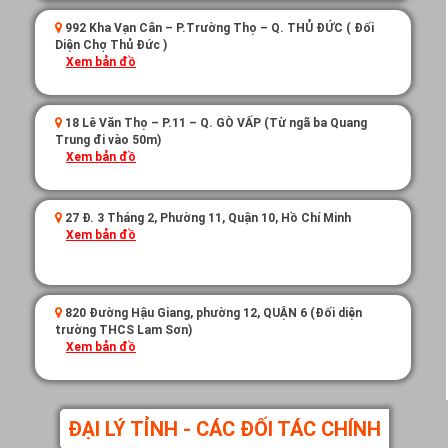
992 Kha Vạn Cân – P.Trường Thọ – Q. THỦ ĐỨC ( Đối
Diện Chợ Thủ Đức )
Xem bản đồ
18 Lê Văn Thọ – P.11 – Q. GÒ VẤP (Từ ngã ba Quang
Trung đi vào 50m)
Xem bản đồ
27 Đ. 3 Tháng 2, Phường 11, Quận 10, Hồ Chí Minh
Xem bản đồ
820 Đường Hậu Giang, phường 12, QUẬN 6 (Đối diện
trường THCS Lam Sơn)
Xem bản đồ
ĐẠI LÝ TỈNH - CÁC ĐỐI TÁC CHÍNH