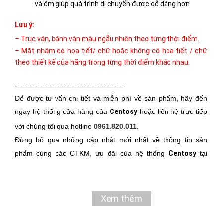
và êm giúp quá trình di chuyển được dễ dàng hơn
Lưu ý:
– Trục ván, bánh ván màu ngẫu nhiên theo từng thời điểm.
– Mặt nhám có họa tiết/ chữ hoặc không có họa tiết / chữ
theo thiết kế của hãng trong từng thời điểm khác nhau.
--------------------------------------------
Để được tư vấn chi tiết và miễn phí về sản phẩm, hãy đến
ngay hệ thống cửa hàng của
Centosy
hoặc liên hệ trực tiếp
với chúng tôi qua hotline
0961.820.011
.
Đừng bỏ qua những cập nhật mới nhất về thông tin sản
phẩm cùng các CTKM, ưu đãi của hệ thống
Centosy
tại
website chính thức
centosy.vn
các bạn nhé.
THÔNG TIN LIÊN HỆ
Xem thêm
Hotline liên hệ/ mua hàng
0961.820.011