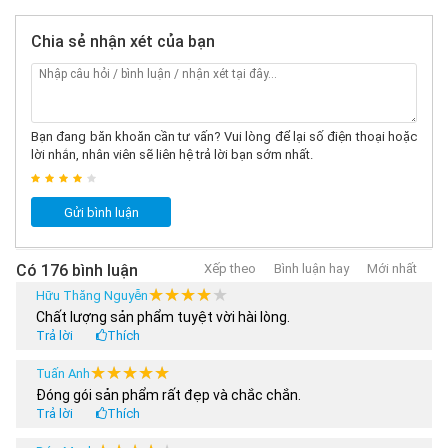
Email
centosy@gmail.com
Hotline DVKH
0979.902.338
Chia sẻ nhận xét của bạn
Email DVKH
centosy.hotro@gmail.com
Khóa học sân trượt patin:
Sân trượt Patin Centosy
tại Hà Nội
Bạn đang băn khoăn cần tư vấn? Vui lòng để lại số điện thoại hoặc
0979.902.338
lời nhắn, nhân viên sẽ liên hệ trả lời bạn sớm nhất.
Sân trượt Patin Centosy
tại TP. Hồ Chí Minh
Gửi bình luận
Cửa hàng - Đại lý/ Nhượng
0989.278.932/
Có 176 bình luận
Xếp theo
Bình luận hay
Mới nhất
quyền:
Xem chi tiết
0865.887.691
★★★★★
★★★★★
Hữu Thăng Nguyễn
Phản ánh dịch vụ
096.786.3333
Chất lượng sản phẩm tuyệt vời hài lòng.
Sàn TMĐT
056.33.22.686
Trả lời
Thích
★★★★★
★★★★★
Tuấn Anh
THAM KHẢO THÊM:
Đóng gói sản phẩm rất đẹp và chắc chắn.
Các mẫu
Ván Trượt Centosy
bán chạy nhất
Trả lời
Thích
Các mẫu
V
án Trượt Cougar
bán chạy nhất