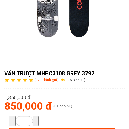
Tuyển
dụng
Liên
hệ
0979902
338
VÁN TRƯỢT MHBC3108 GREY 3792
176 bình luận
(
321 đánh giá
)
1,350,000 đ
850,000 đ
(Đã có VAT)
+
-