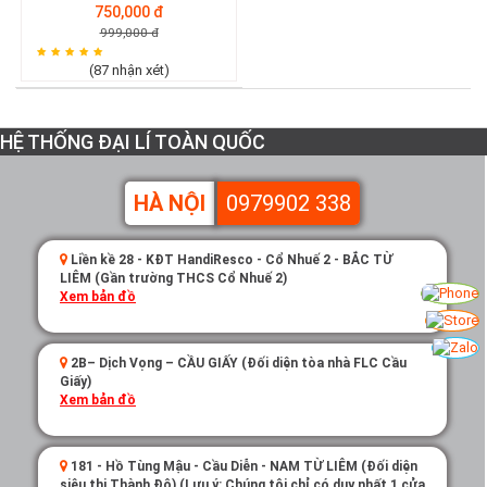
750,000 đ
999,000 đ
(87 nhận xét)
HỆ THỐNG ĐẠI LÍ TOÀN QUỐC
HÀ NỘI
0979902 338
Liền kề 28 - KĐT HandiResco - Cổ Nhuế 2 - BẮC TỪ
LIÊM (Gần trường THCS Cổ Nhuế 2)
Xem bản đồ
2B– Dịch Vọng – CẦU GIẤY (Đối diện tòa nhà FLC Cầu
Giấy)
Xem bản đồ
181 - Hồ Tùng Mậu - Cầu Diễn - NAM TỪ LIÊM (Đối diện
siêu thị Thành Đô) (Lưu ý: Chúng tôi chỉ có duy nhất 1 cửa