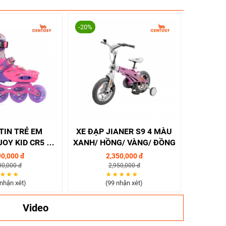
-20%
TIN TRẺ EM
XE ĐẠP JIANER S9 4 MÀU
OY KID CR5 2
XANH/ HỒNG/ VÀNG/ ĐỒNG
ỒNG/ XANH
90,000 đ
2,350,000 đ
00,000 đ
2,950,000 đ
nhận xét)
(99 nhận xét)
Video