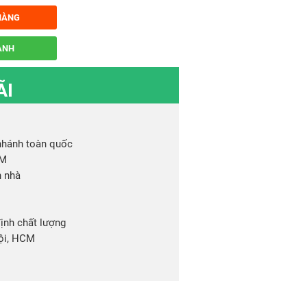
HÀNG
ANH
ÃI
 nhánh toàn quốc
CM
n nhà
ịnh chất lượng
ội, HCM