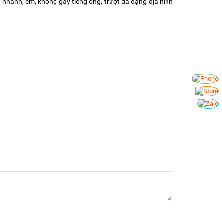
 nhanh, êm, không gây tiếng ông, trượt đa dạng địa hình