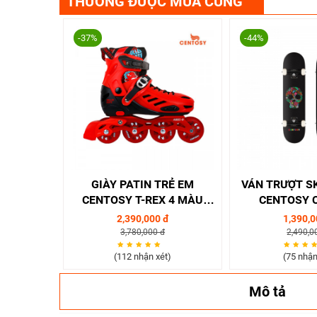
THƯỜNG ĐƯỢC MUA CÙNG
-37%
-44%
GIÀY PATIN TRẺ EM
VÁN TRƯỢT S
CENTOSY T-REX 4 MÀU
CENTOSY 
ĐEN/ XANH/ HỒNG/ ĐỎ
2,390,000 đ
1,390,0
3,780,000 đ
2,490,0
(112 nhận xét)
(75 nhận
Mô tả