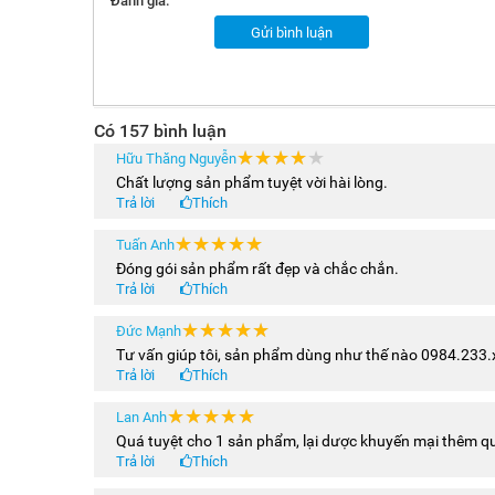
Đánh giá:
Gửi bình luận
Có 157 bình luận
★★★★★
★★★★★
Hữu Thăng Nguyễn
Chất lượng sản phẩm tuyệt vời hài lòng.
Trả lời
Thích
★★★★★
★★★★★
Tuấn Anh
Lưu ý:
Đóng gói sản phẩm rất đẹp và chắc chắn.
Trả lời
Thích
- Trục ván, bánh ván màu ngẫu nhiên theo thiết kế của 
- Mặt nhám có họa tiết/chữ hoặc không có họa tiết/chữ t
★★★★★
★★★★★
Đức Mạnh
Hãy nuôi dưỡng và theo đuổi đam mê đến cùng để đạt đ
Tư vấn giúp tôi, sản phẩm dùng như thế nào 0984.233.
giải trí. Centosy đơn vị bán lẻ, sản xuất và phân phối 
Trả lời
Thích
--------------------------------------------
★★★★★
★★★★★
Lan Anh
Để được tư vấn chi tiết và miễn phí về sản phẩm, hãy
Quá tuyệt cho 1 sản phẩm, lại dược khuyến mại thêm q
Trả lời
Thích
Đừng bỏ qua những cập nhật mới nhất về thông tin s