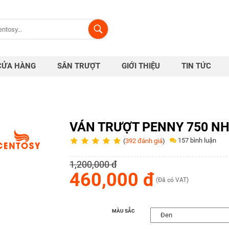
CỬA HÀNG
SÂN TRƯỢT
GIỚI THIỆU
TIN TỨC
VÁN TRƯỢT PENNY 750 NH
157 bình luận
(
392 đánh giá
)
1,200,000 đ
460,000 đ
(Đã có VAT)
MÀU SẮC