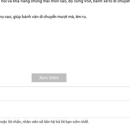
 hồi và khả năng chống mài mòn cao, độ cứng 95A, bánh xe to di chuyển
 thọ cao, giúp bánh ván di chuyển mượt mà, êm ru.
Xem thêm
oặc lời nhắn, nhân viên sẽ liên hệ trả lời bạn sớm nhất.