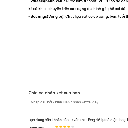
- Wheels(bánh ván):
Được làm từ chất liệu PU có độ đàn
kể cả khi di chuyển trên các dạng địa hình gồ ghề sỏi đá.
- Bearings(Vòng bi):
Chất liệu sắt có độ cứng, bền, tuổi
Chia sẻ nhận xét của bạn
Bạn đang băn khoăn cần tư vấn? Vui lòng để lại số điện thoại h