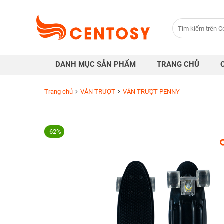
Trang
chủ
Danh
DANH MỤC SẢN PHẨM
TRANG CHỦ
mục
sản
Trang chủ
VÁN TRƯỢT
VÁN TRƯỢT PENNY
phẩm
-62%
Cửa
hàng
Khuyến
mại