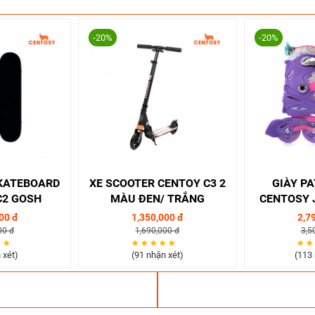
-20%
-20%
KATEBOARD
XE SCOOTER CENTOY C3 2
GIÀY PA
C2 GOSH
MÀU ĐEN/ TRẮNG
CENTOSY J
MÀU H
00 đ
1,350,000 đ
2,7
00 đ
1,690,000 đ
3,5
 xét)
(91 nhận xét)
(113 