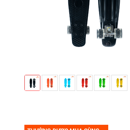
Tuyển
dụng
Liên
hệ
0979902
338