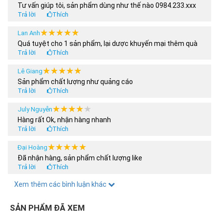
Email
centosy@gmail.com
Tư vấn giúp tôi, sản phẩm dùng như thế nào 0984.233.xxx
Hotline DVKH
0979.902.338
Trả lời
Thích
Email DVKH
centosy.hotro@gmail.com
★★★★★
★★★★★
Lan Anh
Khóa học sân trượt patin:
Quá tuyệt cho 1 sản phẩm, lại dược khuyến mại thêm quà
Sân trượt Patin Centosy
Trả lời
Thích
tại Hà Nội
★★★★★
★★★★★
Lê Giang
0979.902.338
Sản phẩm chất lượng như quảng cáo
Sân trượt Patin Centosy
Trả lời
Thích
tại TP. Hồ Chí Minh
★★★★★
★★★★★
July Nguyễn
Cửa hàng - Đại lý/ Nhượng
Hàng rất Ok, nhận hàng nhanh
0989.278.932/
Trả lời
Thích
quyền:
Xem chi tiết
0865.887.691
Phản ánh dịch vụ
096.786.3333
★★★★★
★★★★★
Đại Hoàng
Sàn TMĐT
056.33.22.686
Đã nhận hàng, sản phẩm chất lượng like
Trả lời
Thích
THAM KHẢO THÊM:
★★★★★
★★★★★
Xem thêm các bình luận khác
Hoàng Anh
Tôi nua 2 sản phẩm, có được áp dụng chương trình khuyến
Các mẫu
Ván Trượt Centosy
bán chạy nhất
mại 30% ko shop
SẢN PHẨM ĐÃ XEM
Các mẫu
V
án Trượt Cougar
bán chạy nhất
Trả lời
Thích