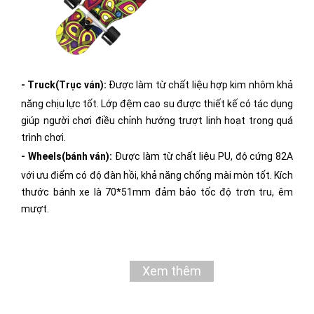
- Truck(Trục ván):
Được làm từ chất liệu hợp kim nhôm khả
năng chịu lực tốt. Lớp đệm cao su được thiết kế có tác dụng
giúp người chơi điều chỉnh hướng trượt linh hoạt trong quá
trình chơi.
- Wheels(bánh ván):
Được làm từ chất liệu PU, độ cứng 82A
với ưu điểm có độ đàn hồi, khả năng chống mài mòn tốt. Kích
thước bánh xe là 70*51mm đảm bảo tốc độ trơn tru, êm
mượt.
- Bearings(Vòng bi):
Tiêu chuẩn dung sai vòng bi ABEC-9
cứng, bền, tăng tốc độ vòng quay.
Lưu ý:
Xem thêm
- Trục ván, bánh ván màu ngẫu nhiên theo thiết kế của hãng
trong từng thời điểm khác nhau.