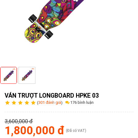
Tuyển
dụng
Liên
hệ
0979902
338
VÁN TRƯỢT LONGBOARD HPKE 03
176 bình luận
(
301 đánh giá
)
3,600,000 đ
1,800,000 đ
(Đã có VAT)