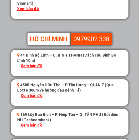
Vinmart)
Xem bản đồ
HỒ CHÍ MINH
0979902 338
44 Đinh Bộ Lĩnh – Q. BÌNH THẠNH (Cách cầu Đinh Bộ
Lĩnh 10m)
Xem bản đồ
458B Nguyễn Hữu Thọ – P.Tân Hưng – QUẬN 7 (Qua
Lotte 300m về hướng cầu Kênh Tẻ)
Xem bản đồ
369 Lũy Bán Bích – P. Hiệp Tân – Q. TÂN PHÚ (Đối diện
NH Techcombank)
Xem bản đồ