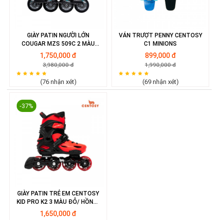
GIÀY PATIN NGƯỜI LỚN
VÁN TRƯỢT PENNY CENTOSY
COUGAR MZS 509C 2 MÀU
C1 MINIONS
ĐEN/ TRẮNG
1,750,000 đ
899,000 đ
3,980,000 đ
1,990,000 đ
(76 nhận xét)
(69 nhận xét)
-37%
GIÀY PATIN TRẺ EM CENTOSY
KID PRO K2 3 MÀU ĐỎ/ HỒNG/
XANH
1,650,000 đ