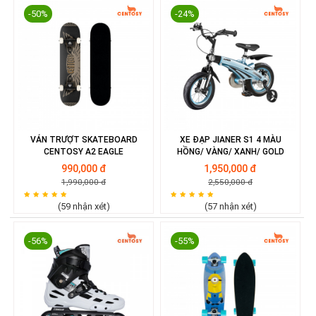
-50%
-24%
VÁN TRƯỢT SKATEBOARD
XE ĐẠP JIANER S1 4 MÀU
CENTOSY A2 EAGLE
HỒNG/ VÀNG/ XANH/ GOLD
990,000 đ
1,950,000 đ
1,990,000 đ
2,550,000 đ
(59 nhận xét)
(57 nhận xét)
-56%
-55%