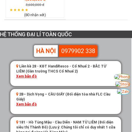
3,600,000 đ
(80 nhận xét)
HỆ THỐNG ĐẠI LÍ TOÀN QUỐC
HÀ NỘI
0979902 338
Liền kề 28 - KĐT HandiResco - Cổ Nhuế 2 - BẮC TỪ
LIÊM (Gần trường THCS Cổ Nhuế 2)
Xem bản đồ
2B– Dịch Vọng – CẦU GIẤY (Đối diện tòa nhà FLC Cầu
Giấy)
Xem bản đồ
181 - Hồ Tùng Mậu - Cầu Diễn - NAM TỪ LIÊM (Đối diện
siêu thị Thành Đô) (Lưu ý: Chúng tôi chỉ có duy nhất 1 cửa