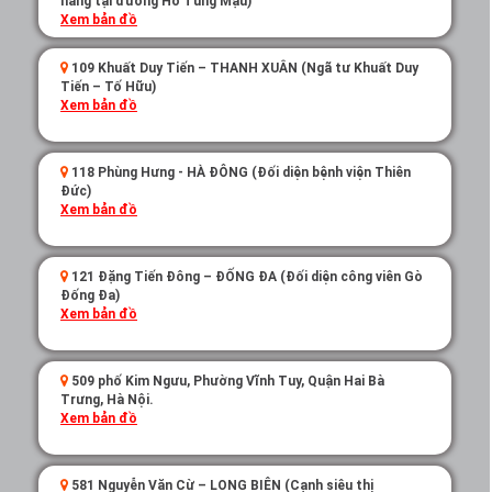
hàng tại đường Hồ Tùng Mậu)
Xem bản đồ
109 Khuất Duy Tiến – THANH XUÂN (Ngã tư Khuất Duy
Tiến – Tố Hữu)
Xem bản đồ
118 Phùng Hưng - HÀ ĐÔNG (Đối diện bệnh viện Thiên
Đức)
Xem bản đồ
121 Đặng Tiến Đông – ĐỐNG ĐA (Đối diện công viên Gò
Đống Đa)
Xem bản đồ
509 phố Kim Ngưu, Phường Vĩnh Tuy, Quận Hai Bà
Trưng, Hà Nội.
Xem bản đồ
581 Nguyễn Văn Cừ – LONG BIÊN (Cạnh siêu thị