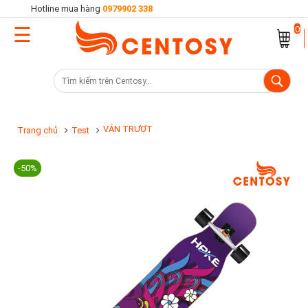
Hotline mua hàng
0979902 338
☰
Trang
0
chủ
Danh
mục
sản
VÁN TRƯỢT
Trang chủ
Test
phẩm
-50%
Cửa
hàng
Khuyến
mại