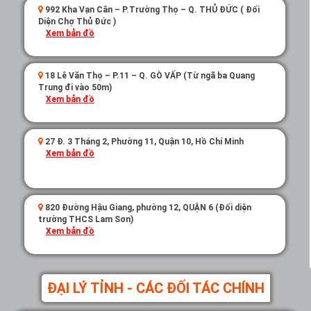
992 Kha Vạn Cân – P.Trường Thọ – Q. THỦ ĐỨC ( Đối
Diện Chợ Thủ Đức )
Xem bản đồ
18 Lê Văn Thọ – P.11 – Q. GÒ VẤP (Từ ngã ba Quang
Trung đi vào 50m)
Xem bản đồ
27 Đ. 3 Tháng 2, Phường 11, Quận 10, Hồ Chí Minh
Xem bản đồ
820 Đường Hậu Giang, phường 12, QUẬN 6 (Đối diện
trường THCS Lam Sơn)
Xem bản đồ
ĐẠI LÝ TỈNH - CÁC ĐỐI TÁC CHÍNH