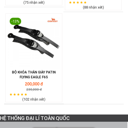
Mua cho ba mình xài được hơn 1 tháng rồi , giá cả hợp lý ,
(75 nhận xét)
vừa túi tiền , máy gọn nhẹ , ba mình rất vừa ý .
(88 nhận xét)
Trả lời
Thích
-13%
BỘ KHÓA THÂN GIÀY PATIN
FLYING EAGLE F6S
200,000 đ
230,000 đ
(102 nhận xét)
HỆ THỐNG ĐẠI LÍ TOÀN QUỐC