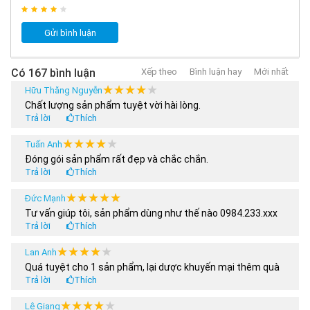
Gửi bình luận
Có 167 bình luận
Xếp theo
Bình luận hay
Mới nhất
★★★★★
★★★★★
Hữu Thăng Nguyễn
Chất lượng sản phẩm tuyệt vời hài lòng.
Trả lời
Thích
★★★★★
★★★★★
Tuấn Anh
Đóng gói sản phẩm rất đẹp và chắc chắn.
Trả lời
Thích
★★★★★
★★★★★
Đức Mạnh
Tư vấn giúp tôi, sản phẩm dùng như thế nào 0984.233.xxx
Trả lời
Thích
★★★★★
★★★★★
Lan Anh
Quá tuyệt cho 1 sản phẩm, lại dược khuyến mại thêm quà
Trả lời
Thích
★★★★★
★★★★★
Lê Giang