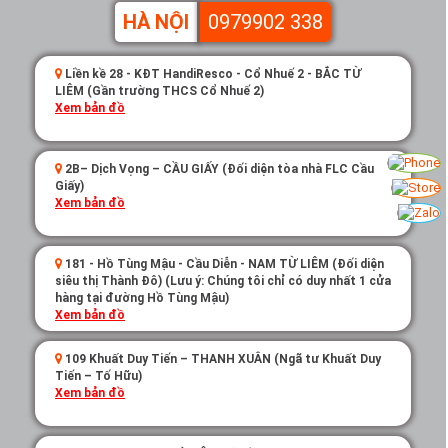
HÀ NỘI
0979902 338
Liền kề 28 - KĐT HandiResco - Cổ Nhuế 2 - BẮC TỪ
LIÊM (Gần trường THCS Cổ Nhuế 2)
Xem bản đồ
2B– Dịch Vọng – CẦU GIẤY (Đối diện tòa nhà FLC Cầu
Giấy)
Xem bản đồ
181 - Hồ Tùng Mậu - Cầu Diễn - NAM TỪ LIÊM (Đối diện
siêu thị Thành Đô) (Lưu ý: Chúng tôi chỉ có duy nhất 1 cửa
hàng tại đường Hồ Tùng Mậu)
Xem bản đồ
109 Khuất Duy Tiến – THANH XUÂN (Ngã tư Khuất Duy
Tiến – Tố Hữu)
Xem bản đồ