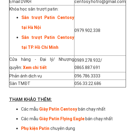
Email DVKH
centosy.hotro@gmail.com
Khóa học sân trượt patin:
Sân trượt Patin Centosy
tại Hà Nội
0979.902.338
Sân trượt Patin Centosy
tại TP. Hồ Chí Minh
Cửa hàng - Đại lý/ Nhượng
0989.278.932/
quyền:
Xem chi tiết
0865.887.691
Phản ánh dịch vụ
096.786.3333
Sàn TMĐT
056.33.22.686
THAM KHẢO THÊM:
Các mẫu
Giày Patin Centosy
bán chạy nhất
Các mẫu
Giày Patin Flying Eagle
bán chạy nhất
Phụ kiện Patin
chuyên dụng