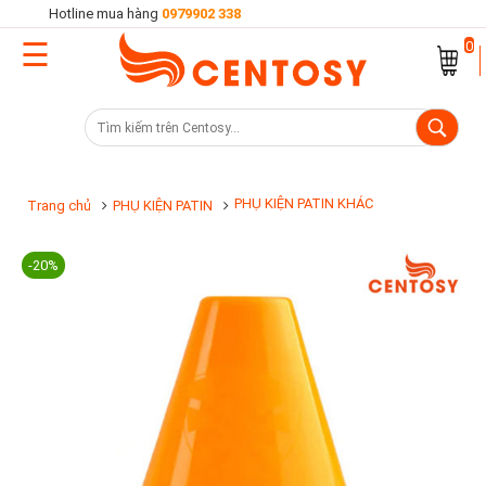
Hotline mua hàng
0979902 338
☰
Trang
0
chủ
Danh
mục
sản
PHỤ KIỆN PATIN KHÁC
Trang chủ
PHỤ KIỆN PATIN
phẩm
-20%
Cửa
hàng
Khuyến
mại