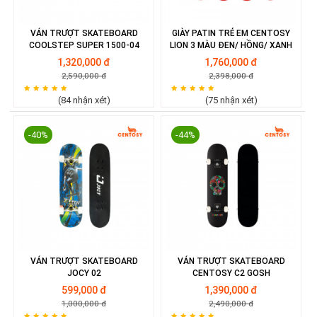
VÁN TRƯỢT SKATEBOARD
GIÀY PATIN TRẺ EM CENTOSY
COOLSTEP SUPER 1500-04
LION 3 MÀU ĐEN/ HỒNG/ XANH
1,320,000 đ
1,760,000 đ
2,590,000 đ
2,398,000 đ
(84 nhận xét)
(75 nhận xét)
-40%
-44%
VÁN TRƯỢT SKATEBOARD
VÁN TRƯỢT SKATEBOARD
JOCY 02
CENTOSY C2 GOSH
599,000 đ
1,390,000 đ
1,000,000 đ
2,490,000 đ