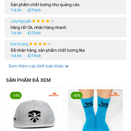
Sản phẩm chất lượng như quảng cáo
Trả lời
Thích
★★★★★
★★★★★
July Nguyễn
Hàng rất Ok, nhận hàng nhanh
Trả lời
Thích
★★★★★
★★★★★
Đại Hoàng
Đã nhận hàng, sản phẩm chất lượng like
Trả lời
Thích
★★★★★
★★★★★
Xem thêm các bình luận khác
Hoàng Anh
Tôi nua 2 sản phẩm, có được áp dụng chương trình khuyến
mại 30% ko shop
SẢN PHẨM ĐÃ XEM
Trả lời
Thích
★★★★★
★★★★★
thanhdat3011
-14%
-40%
Mới hốt em nó về đẹp khó cưỡng hài lòng khi mua e nó
Trả lời
Thích
★★★★★
★★★★★
thachngockhanhly
Nhân viên tư vấn nhiệt tình và thân thiệt
Trả lời
Thích