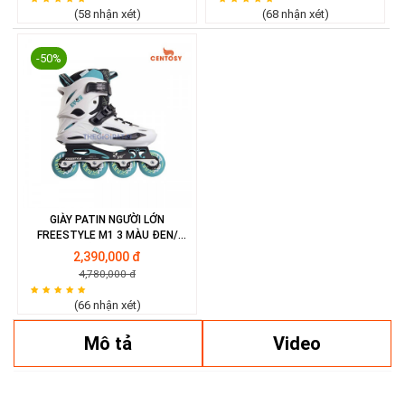
(58 nhận xét)
(68 nhận xét)
-50%
GIÀY PATIN NGƯỜI LỚN
FREESTYLE M1 3 MÀU ĐEN/
TRẮNG/ VÀNG
2,390,000 đ
4,780,000 đ
(66 nhận xét)
Mô tả
Video