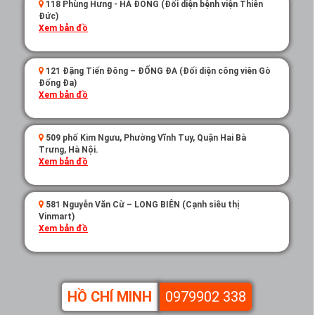
118 Phùng Hưng - HÀ ĐÔNG (Đối diện bệnh viện Thiên
Đức)
Xem bản đồ
121 Đặng Tiến Đông – ĐỐNG ĐA (Đối diện công viên Gò
Đống Đa)
Xem bản đồ
509 phố Kim Ngưu, Phường Vĩnh Tuy, Quận Hai Bà
Trưng, Hà Nội.
Xem bản đồ
581 Nguyễn Văn Cừ – LONG BIÊN (Cạnh siêu thị
Vinmart)
Xem bản đồ
HỒ CHÍ MINH
0979902 338