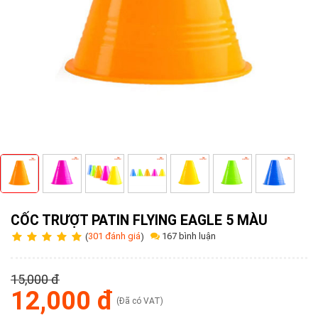
Tuyển
dụng
Liên
hệ
0979902
338
CỐC TRƯỢT PATIN FLYING EAGLE 5 MÀU
167 bình luận
(
301 đánh giá
)
15,000 đ
12,000 đ
(Đã có VAT)