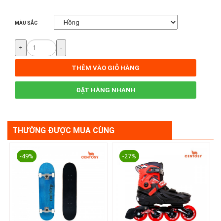
MÀU SẮC
+
-
THÊM VÀO GIỎ HÀNG
ĐẶT HÀNG NHANH
THƯỜNG ĐƯỢC MUA CÙNG
-49%
-27%