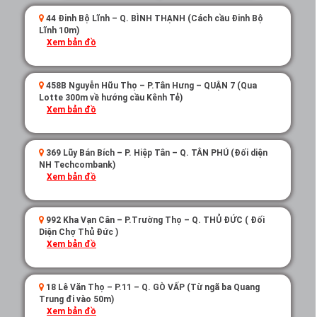
44 Đinh Bộ Lĩnh – Q. BÌNH THẠNH (Cách cầu Đinh Bộ
Lĩnh 10m)
Xem bản đồ
458B Nguyễn Hữu Thọ – P.Tân Hưng – QUẬN 7 (Qua
Lotte 300m về hướng cầu Kênh Tẻ)
Xem bản đồ
369 Lũy Bán Bích – P. Hiệp Tân – Q. TÂN PHÚ (Đối diện
NH Techcombank)
Xem bản đồ
992 Kha Vạn Cân – P.Trường Thọ – Q. THỦ ĐỨC ( Đối
Diện Chợ Thủ Đức )
Xem bản đồ
18 Lê Văn Thọ – P.11 – Q. GÒ VẤP (Từ ngã ba Quang
Trung đi vào 50m)
Xem bản đồ