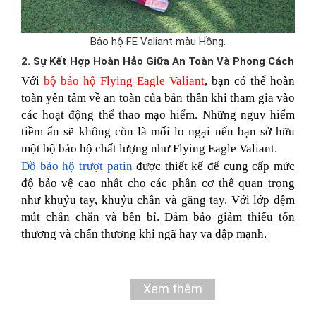
Bảo hộ FE Valiant màu Hồng.
2. Sự Kết Hợp Hoàn Hảo Giữa An Toàn Và Phong Cách
Với
bộ bảo hộ Flying Eagle Valiant
, bạn có thể hoàn
toàn yên tâm về an toàn của bản thân khi tham gia vào
các hoạt động thể thao mạo hiểm. Những nguy hiểm
tiềm ẩn sẽ không còn là mối lo ngại nếu bạn sở hữu
một bộ bảo hộ chất lượng như Flying Eagle Valiant.
Đồ bảo hộ trượt patin
được thiết kế để cung cấp mức
độ bảo vệ cao nhất cho các phần cơ thể quan trọng
như khuỷu tay, khuỷu chân và găng tay. Với lớp đệm
mút chắn chắn và bền bỉ. Đảm bảo giảm thiểu tổn
thương và chấn thương khi ngã hay va đập mạnh.
Ngoài ra,
Flying Eagle Valiant
còn mang lại phong
cách cá nhân cho người sử dụng. Thiết kế hiện đại và
gọn nhẹ của nó không chỉ giúp bạn tự tin trong hoạt
Xem thêm
động mà còn thể hiện cái nhìn chuyên nghiệp của bạn