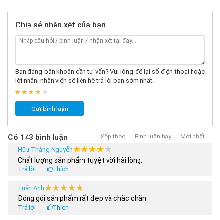
trong mắt người khác.
Chia sẻ nhận xét của bạn
Bạn đang băn khoăn cần tư vấn? Vui lòng để lại số điện thoại hoặc
lời nhắn, nhân viên sẽ liên hệ trả lời bạn sớm nhất.
Gửi bình luận
Có 143 bình luận
Xếp theo
Bình luận hay
Mới nhất
★★★★★
★★★★★
Hữu Thăng Nguyễn
3. Sự Đột Phá Của Công Nghệ
Chất lượng sản phẩm tuyệt vời hài lòng.
Flying Eagle Valiant
không chỉ là một bộ bảo hộ thông
Trả lời
Thích
thường, mà nó còn là kết quả của sự đột phá về công
★★★★★
★★★★★
Tuấn Anh
nghệ và nghiên cứu sâu sắc. Sản phẩm này được sản
Đóng gói sản phẩm rất đẹp và chắc chắn.
xuất bằng cách sử dụng các vật liệu cao cấp nhất và
Trả lời
Thích
công nghệ tiên tiến nhất. Mang lại hiệu suất tối ưu và