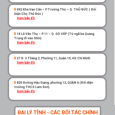
992 Kha Vạn Cân – P.Trường Thọ – Q. THỦ ĐỨC ( Đối
Diện Chợ Thủ Đức )
Xem bản đồ
18 Lê Văn Thọ – P.11 – Q. GÒ VẤP (Từ ngã ba Quang
Trung đi vào 50m)
Xem bản đồ
27 Đ. 3 Tháng 2, Phường 11, Quận 10, Hồ Chí Minh
Xem bản đồ
820 Đường Hậu Giang, phường 12, QUẬN 6 (Đối diện
trường THCS Lam Sơn)
Xem bản đồ
ĐẠI LÝ TỈNH - CÁC ĐỐI TÁC CHÍNH