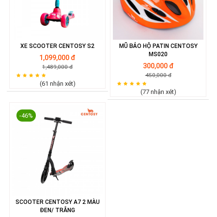
XE SCOOTER CENTOSY S2
MŨ BẢO HỘ PATIN CENTOSY
MS020
1,099,000 đ
300,000 đ
1,489,000 đ
450,000 đ
(61 nhận xét)
(77 nhận xét)
-46%
SCOOTER CENTOSY A7 2 MÀU
ĐEN/ TRẮNG