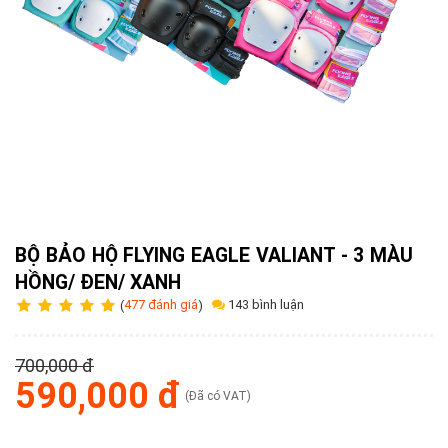
Tuyển
dụng
Liên
hệ
0979902
338
BỘ BẢO HỘ FLYING EAGLE VALIANT - 3 MÀU
HỒNG/ ĐEN/ XANH
143 bình luận
(
477 đánh giá
)
700,000 đ
590,000 đ
(Đã có VAT)