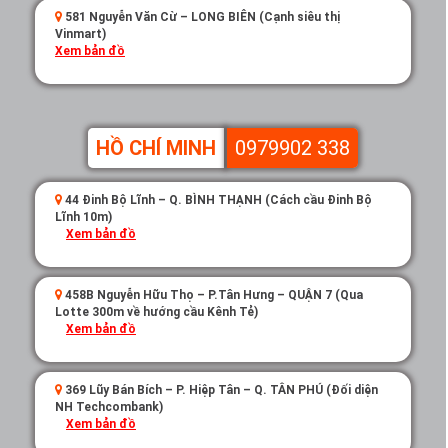
Để được cập nhật thông tin CTKM về sản phẩm giày
581 Nguyễn Văn Cừ – LONG BIÊN (Cạnh siêu thị
Vinmart)
centosy.vn
patin, tham khảo thêm tại trang website
Xem bản đồ
nhé!
HỒ CHÍ MINH
0979902 338
44 Đinh Bộ Lĩnh – Q. BÌNH THẠNH (Cách cầu Đinh Bộ
Lĩnh 10m)
Xem bản đồ
458B Nguyễn Hữu Thọ – P.Tân Hưng – QUẬN 7 (Qua
Lotte 300m về hướng cầu Kênh Tẻ)
Xem bản đồ
369 Lũy Bán Bích – P. Hiệp Tân – Q. TÂN PHÚ (Đối diện
NH Techcombank)
Xem bản đồ