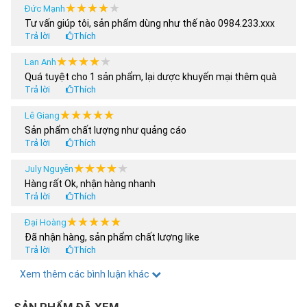
★★★★★
★★★★★
sự thoải mái cho người sử dụng.
Đức Mạnh
Tư vấn giúp tôi, sản phẩm dùng như thế nào 0984.233.xxx
Công nghệ bảo vệ chống va đập tiên tiến giúp giảm
Trả lời
Thích
thiểu tác động của các lực va chạm. Đồng thời tăng
cường khả năng chống trượt và bảo vệ khỏi tổn thương
★★★★★
★★★★★
Lan Anh
khi ngã. Với
bộ bảo hộ Flying Eagle Valiant
, bạn có
Quá tuyệt cho 1 sản phẩm, lại dược khuyến mại thêm quà
Trả lời
Thích
thể hoàn toàn tự tin chinh phục các môn thể thao mạo
hiểm, hoạt động ngoài trời.
★★★★★
★★★★★
Lê Giang
Sản phẩm chất lượng như quảng cáo
Trả lời
Thích
★★★★★
★★★★★
July Nguyễn
Hàng rất Ok, nhận hàng nhanh
Trả lời
Thích
★★★★★
★★★★★
Đại Hoàng
Đã nhận hàng, sản phẩm chất lượng like
Trả lời
Thích
★★★★★
★★★★★
Xem thêm các bình luận khác
Hoàng Anh
Tôi nua 2 sản phẩm, có được áp dụng chương trình khuyến
Bảo hộ FE Valiant màu Đen.
mại 30% ko shop