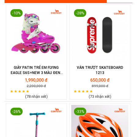
-10%
-28%
GIÀY PATIN TRẺ EM FLYING
VÁN TRƯỢT SKATEBOARD
EAGLE S6S+NEW 3 MÀU ĐEN/
1213
HỒNG/ XANH
1,990,000 đ
650,000 đ
2,200,000 đ
899,000 đ
(78 nhận xét)
(73 nhận xét)
-26%
-33%