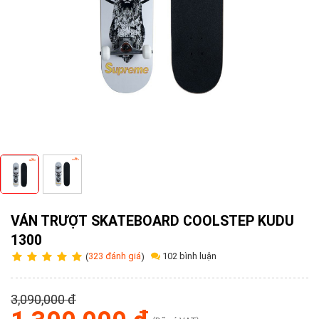
Tuyển
dụng
Liên
hệ
0979902
338
VÁN TRƯỢT SKATEBOARD COOLSTEP KUDU
1300
102 bình luận
(
323 đánh giá
)
3,090,000 đ