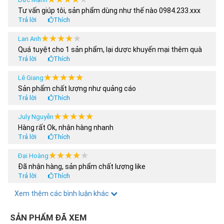
– Trục ván, bánh ván màu ngẫu nhiên theo
Tư vấn giúp tôi, sản phẩm dùng như thế nào 0984.233.xxx
từng thời điểm.
Trả lời
Thích
– Mặt nhám có họa tiết/ chữ hoặc không có
★★★★★
★★★★★
Lan Anh
họa tiết / chữ theo thiết kế của hãng trong
Quá tuyệt cho 1 sản phẩm, lại dược khuyến mại thêm quà
Trả lời
Thích
từng thời điểm khác nhau.
★★★★★
★★★★★
Lê Giang
Sản phẩm chất lượng như quảng cáo
--------------------------------------------
Trả lời
Thích
Để được tư vấn chi tiết và miễn phí về sản phẩm, hãy đến
★★★★★
★★★★★
July Nguyễn
ngay hệ thống cửa hàng của
Centosy
hoặc liên hệ trực tiếp
Hàng rất Ok, nhận hàng nhanh
với chúng tôi qua hotline
0961.820.011
.
Trả lời
Thích
Đừng bỏ qua những cập nhật mới nhất về thông tin sản
★★★★★
★★★★★
Đại Hoàng
phẩm cùng các CTKM, ưu đãi của hệ thống
Centosy
tại
Đã nhận hàng, sản phẩm chất lượng like
Trả lời
Thích
website chính thức
centosy.vn
các bạn nhé.
THÔNG TIN LIÊN HỆ
★★★★★
★★★★★
Xem thêm các bình luận khác
Hoàng Anh
Tôi nua 2 sản phẩm, có được áp dụng chương trình khuyến
Hotline liên hệ/ mua hàng
0961.820.011
mại 30% ko shop
SẢN PHẨM ĐÃ XEM
Email
centosy@gmail.com