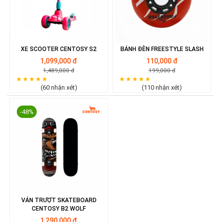
XE SCOOTER CENTOSY S2
BÁNH ĐÈN FREESTYLE SLASH
1,099,000 đ
110,000 đ
1,489,000 đ
199,000 đ
(60 nhận xét)
(110 nhận xét)
-48%
VÁN TRƯỢT SKATEBOARD
CENTOSY B2 WOLF
1,290,000 đ