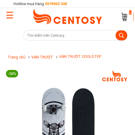
Hotline mua hàng
0979902 338
☰
Trang
0
chủ
Danh
mục
sản
VÁN TRƯỢT COOLSTEP
Trang chủ
VÁN TRƯỢT
phẩm
-58%
Cửa
hàng
Khuyến
mại