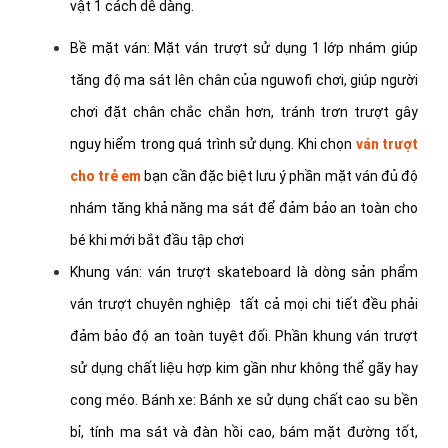
vật 1 cách dễ dàng.
Bề mặt ván: Mặt ván trượt sử dụng 1 lớp nhám giúp
tăng độ ma sát lên chân của nguwofi chơi, giúp người
chơi đặt chân chắc chắn hơn, tránh trơn trượt gây
nguy hiểm trong quá trình sử dụng. Khi chọn
ván trượt
cho trẻ em
bạn cần đặc biệt lưu ý phần mặt ván đủ độ
nhám tăng khả năng ma sát để đảm bảo an toàn cho
bé khi mới bắt đầu tập chơi
Khung ván: ván trượt skateboard là dòng sản phẩm
ván trượt chuyên nghiệp tất cả mọi chi tiết đều phải
đảm bảo độ an toàn tuyệt đối. Phần khung ván trượt
sử dụng chất liệu hợp kim gần như không thể gãy hay
cong méo. Bánh xe: Bánh xe sử dụng chất cao su bền
bỉ, tính ma sát và đàn hồi cao, bám mặt đường tốt,