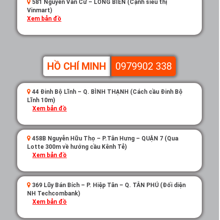
581 Nguyễn Văn Cừ – LONG BIÊN (Cạnh siêu thị
Vinmart)
Xem bản đồ
HỒ CHÍ MINH
0979902 338
44 Đinh Bộ Lĩnh – Q. BÌNH THẠNH (Cách cầu Đinh Bộ
Lĩnh 10m)
Xem bản đồ
458B Nguyễn Hữu Thọ – P.Tân Hưng – QUẬN 7 (Qua
Lotte 300m về hướng cầu Kênh Tẻ)
Xem bản đồ
369 Lũy Bán Bích – P. Hiệp Tân – Q. TÂN PHÚ (Đối diện
NH Techcombank)
Xem bản đồ