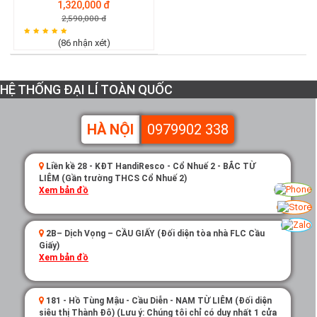
1,320,000 đ
2,590,000 đ
(86 nhận xét)
HỆ THỐNG ĐẠI LÍ TOÀN QUỐC
HÀ NỘI
0979902 338
Liền kề 28 - KĐT HandiResco - Cổ Nhuế 2 - BẮC TỪ
LIÊM (Gần trường THCS Cổ Nhuế 2)
Xem bản đồ
2B– Dịch Vọng – CẦU GIẤY (Đối diện tòa nhà FLC Cầu
Giấy)
Xem bản đồ
181 - Hồ Tùng Mậu - Cầu Diễn - NAM TỪ LIÊM (Đối diện
siêu thị Thành Đô) (Lưu ý: Chúng tôi chỉ có duy nhất 1 cửa