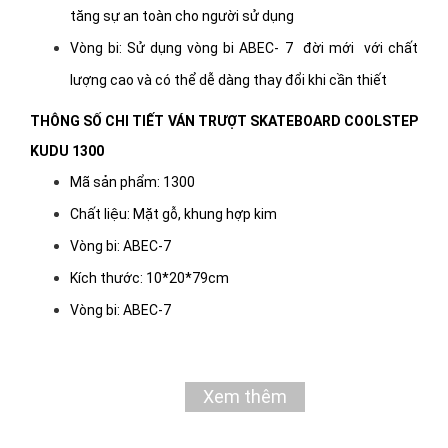
tăng sự an toàn cho người sử dụng
Vòng bi: Sử dụng vòng bi ABEC- 7 đời mới với chất
lượng cao và có thể dễ dàng thay đổi khi cần thiết
THÔNG SỐ CHI TIẾT VÁN TRƯỢT SKATEBOARD COOLSTEP
KUDU 1300
Mã sản phẩm: 1300
Chất liệu: Mặt gỗ, khung hợp kim
Vòng bi: ABEC-7
Kích thước: 10*20*79cm
Vòng bi: ABEC-7
LỢI ÍCH CỦA TRƯỢT VÁN
Cải thiện khả năng phối hợp cơ thể: Muốn sử dụng
Xem thêm
được ván trượt điều đầu tiên bạn cần đó chính là khả
năng phối hợp nhuần nhuyễn giữa chân, tay và mắt để