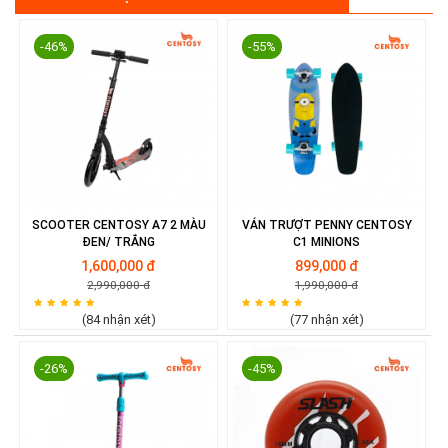
-46%
-55%
SCOOTER CENTOSY A7 2 MÀU
VÁN TRƯỢT PENNY CENTOSY
ĐEN/ TRẮNG
C1 MINIONS
1,600,000 đ
899,000 đ
2,990,000 đ
1,990,000 đ
(84 nhận xét)
(77 nhận xét)
-26%
-45%