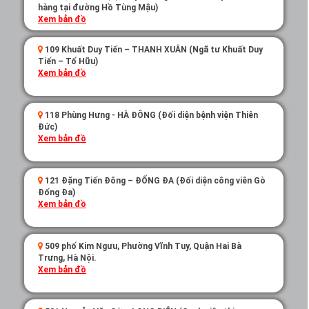
hàng tại đường Hồ Tùng Mậu)
Xem bản đồ
109 Khuất Duy Tiến – THANH XUÂN (Ngã tư Khuất Duy
Tiến – Tố Hữu)
Xem bản đồ
118 Phùng Hưng - HÀ ĐÔNG (Đối diện bệnh viện Thiên
Đức)
Xem bản đồ
121 Đặng Tiến Đông – ĐỐNG ĐA (Đối diện công viên Gò
Đống Đa)
Xem bản đồ
509 phố Kim Ngưu, Phường Vĩnh Tuy, Quận Hai Bà
Trưng, Hà Nội.
Xem bản đồ