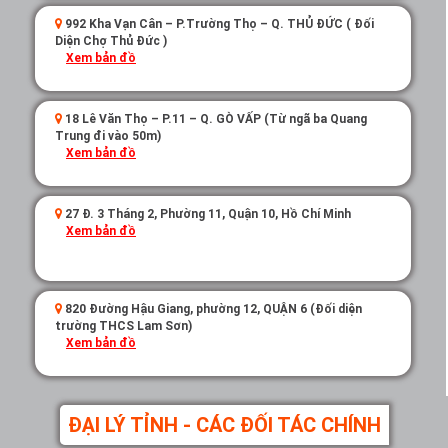
992 Kha Vạn Cân – P.Trường Thọ – Q. THỦ ĐỨC ( Đối
Diện Chợ Thủ Đức )
Xem bản đồ
18 Lê Văn Thọ – P.11 – Q. GÒ VẤP (Từ ngã ba Quang
Trung đi vào 50m)
Xem bản đồ
27 Đ. 3 Tháng 2, Phường 11, Quận 10, Hồ Chí Minh
Xem bản đồ
820 Đường Hậu Giang, phường 12, QUẬN 6 (Đối diện
trường THCS Lam Sơn)
Xem bản đồ
ĐẠI LÝ TỈNH - CÁC ĐỐI TÁC CHÍNH