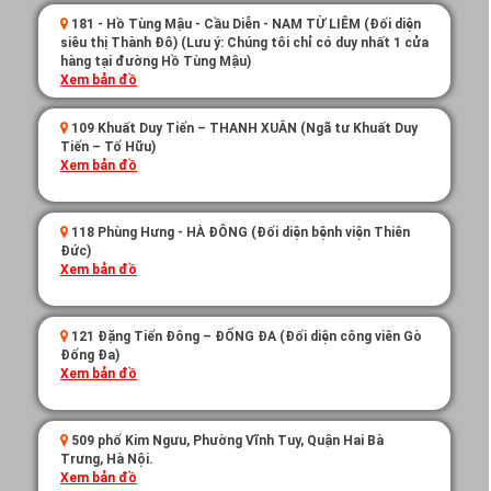
và điều khiển patin. Điều này giúp phát triển cơ bắp và tăng
181 - Hồ Tùng Mậu - Cầu Diễn - NAM TỪ LIÊM (Đối diện
cường sự linh hoạt cho cơ thể.
siêu thị Thành Đô) (Lưu ý: Chúng tôi chỉ có duy nhất 1 cửa
hàng tại đường Hồ Tùng Mậu)
Giảm căng thẳng và stress
Xem bản đồ
Hoạt động trượt patin không chỉ giúp cơ thể khỏe mạnh mà
còn giúp giảm căng thẳng, stress sau những giờ làm việc
109 Khuất Duy Tiến – THANH XUÂN (Ngã tư Khuất Duy
căng thẳng. Việc tập trượt patin với
Tiến – Tố Hữu)
Flying Eagle F5D
giúp
Xem bản đồ
tinh thần thoải mái, sảng khoái hơn.
118 Phùng Hưng - HÀ ĐÔNG (Đối diện bệnh viện Thiên
Đức)
Xem bản đồ
121 Đặng Tiến Đông – ĐỐNG ĐA (Đối diện công viên Gò
Đống Đa)
Xem bản đồ
509 phố Kim Ngưu, Phường Vĩnh Tuy, Quận Hai Bà
Trưng, Hà Nội.
Xem bản đồ