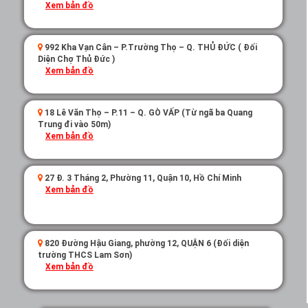
Đừng bỏ lỡ các cập nhật mới nhất về sản phẩm, CTKM, ưu
Xem bản đồ
đãi của hệ thống tại website chính thức
centosy.vn
các bạn
nhé.
992 Kha Vạn Cân – P.Trường Thọ – Q. THỦ ĐỨC ( Đối
Tham khảo thêm tại
Thế Giới Patin
Diện Chợ Thủ Đức )
Xem bản đồ
18 Lê Văn Thọ – P.11 – Q. GÒ VẤP (Từ ngã ba Quang
Trung đi vào 50m)
Xem bản đồ
27 Đ. 3 Tháng 2, Phường 11, Quận 10, Hồ Chí Minh
Xem bản đồ
820 Đường Hậu Giang, phường 12, QUẬN 6 (Đối diện
trường THCS Lam Sơn)
Xem bản đồ