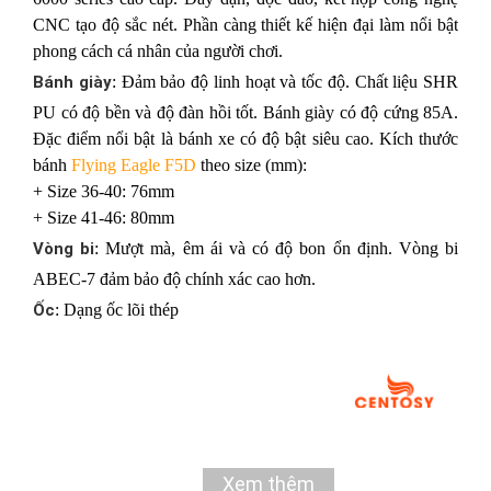
CNC tạo độ sắc nét. Phần càng thiết kế hiện đại làm nổi bật
phong cách cá nhân của người chơi.
Bánh giày
: Đảm bảo độ linh hoạt và tốc độ. Chất liệu SHR
PU có độ bền và độ đàn hồi tốt. Bánh giày có độ cứng 85A.
Đặc điểm nổi bật là bánh xe có độ bật siêu cao. Kích thước
bánh
Flying Eagle F5D
theo size (mm):
+ Size 36-40: 76mm
+ Size 41-46: 80mm
Vòng bi
: Mượt mà, êm ái và có độ bon ổn định. Vòng bi
ABEC-7 đảm bảo độ chính xác cao hơn.
Ốc
: Dạng ốc lõi thép
Xem thêm