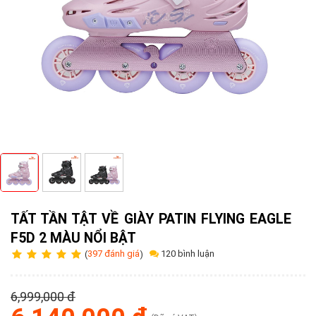
Tuyển
dụng
Liên
hệ
0979902
338
TẤT TẦN TẬT VỀ GIÀY PATIN FLYING EAGLE
F5D 2 MÀU NỔI BẬT
120 bình luận
(
397 đánh giá
)
6,999,000 đ