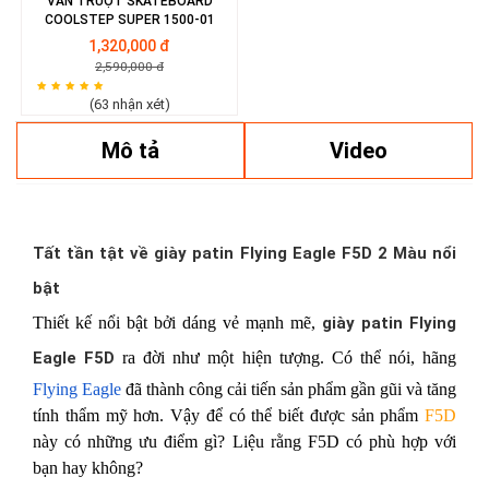
VÁN TRƯỢT SKATEBOARD
COOLSTEP SUPER 1500-01
1,320,000 đ
2,590,000 đ
(63 nhận xét)
Mô tả
Video
Tất tần tật về giày patin Flying Eagle F5D 2 Màu nổi
bật
Thiết kế nổi bật bởi dáng vẻ mạnh mẽ,
giày patin Flying
Eagle F5D
ra đời như một hiện tượng. Có thể nói, hãng
Flying Eagle
đã thành công cải tiến sản phẩm gần gũi và tăng
tính thẩm mỹ hơn. Vậy để có thể biết được sản phẩm
F5D
này có những ưu điểm gì? Liệu rằng F5D có phù hợp với
bạn hay không?