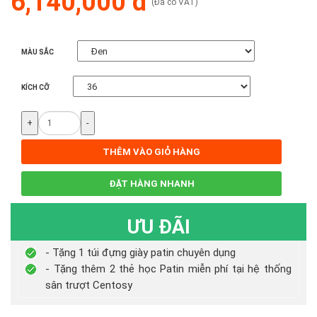
6,140,000 đ
(Đã có VAT)
MÀU SẮC
KÍCH CỠ
+
-
THÊM VÀO GIỎ HÀNG
ĐẶT HÀNG NHANH
ƯU ĐÃI
- Tặng 1 túi đựng giày patin chuyên dụng
- Tặng thêm 2 thẻ học Patin miễn phí tại hệ thống
sân trượt Centosy