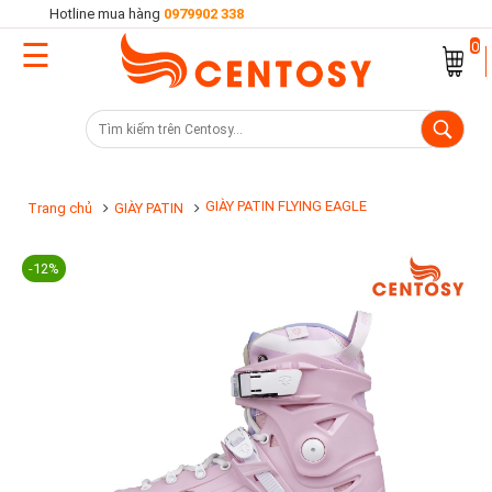
Hotline mua hàng
0979902 338
☰
Trang
0
chủ
Danh
mục
sản
GIÀY PATIN FLYING EAGLE
Trang chủ
GIÀY PATIN
phẩm
-12%
Cửa
hàng
Khuyến
mại