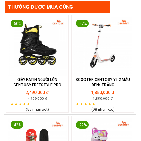
THƯỜNG ĐƯỢC MUA CÙNG
-50%
-27%
GIÀY PATIN NGƯỜI LỚN
SCOOTER CENTOSY Y5 2 MÀU
CENTOSY FREESTYLE PRO
ĐEN/ TRẮNG
MÀU ĐEN
2,490,000 đ
1,350,000 đ
4,999,000 đ
1,850,000 đ
(55 nhận xét)
(98 nhận xét)
-42%
-22%