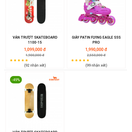
VÁN TRƯỢT SKATEBOARD
GIÀY PATIN FLYING EAGLE S5S
1100-15
PRO
1,099,000 đ
1,990,000 đ
1,900,000 đ
2,550,000 đ
(92 nhận xét)
(99 nhận xét)
-49%