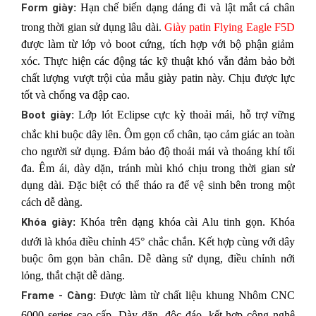
Form giày
: Hạn chế biến dạng dáng đi và lật mắt cá chân
trong thời gian sử dụng lâu dài.
Giày patin Flying Eagle F5D
được làm từ lớp vỏ boot cứng, tích hợp với bộ phận giảm
xóc. Thực hiện các động tác kỹ thuật khó vẫn đảm bảo bởi
chất lượng vượt trội của mẫu giày patin này. Chịu được lực
tốt và chống va đập cao.
Boot giày
: Lớp lót Eclipse cực kỳ thoải mái, hỗ trợ vững
chắc khi buộc dây lên. Ôm gọn cổ chân, tạo cảm giác an toàn
cho người sử dụng. Đảm bảo độ thoải mái và thoáng khí tối
đa. Êm ái, dày dặn, tránh mùi khó chịu trong thời gian sử
dụng dài. Đặc biệt có thể tháo ra để vệ sinh bên trong một
cách dễ dàng.
Khóa giày
: Khóa trên dạng khóa cài Alu tinh gọn. Khóa
dưới là khóa điều chỉnh 45° chắc chắn. Kết hợp cùng với dây
buộc ôm gọn bàn chân. Dễ dàng sử dụng, điều chỉnh nới
lỏng, thắt chặt dễ dàng.
Frame - Càng
: Được làm từ chất liệu khung Nhôm CNC
6000 series cao cấp. Dày dặn, độc đáo, kết hợp công nghệ