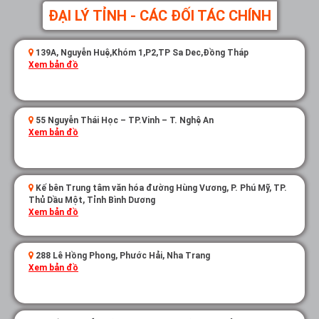
ĐẠI LÝ TỈNH - CÁC ĐỐI TÁC CHÍNH
139A, Nguyễn Huệ,Khóm 1,P2,TP Sa Dec,Đồng Tháp
Xem bản đồ
55 Nguyễn Thái Học – TP.Vinh – T. Nghệ An
Xem bản đồ
Kế bên Trung tâm văn hóa đường Hùng Vương, P. Phú Mỹ, TP.
Thủ Dầu Một, Tỉnh Bình Dương
Xem bản đồ
288 Lê Hồng Phong, Phước Hải, Nha Trang
Xem bản đồ