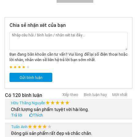
Chia sẻ nhận xét của bạn
Bạn đang băn khoăn cần tư vấn? Vui lòng để lại số điện thoại hoặc
lời nhắn, nhân viên sẽ liên hệ trả lời bạn sớm nhất.
Gửi bình luận
3. Đặc điểm nổi bật
Có 120 bình luận
Thiết kế và chất liệu
Xếp theo
Bình luận hay
Mới nhất
★★★★★
★★★★★
Hữu Thăng Nguyễn
Giày patin Flying Eagle F5D
được thiết kế với sự chú trọng
Chất lượng sản phẩm tuyệt vời hài lòng.
đến cảm giác thoải mái và sự linh hoạt khi sử dụng. Chúng
Trả lời
Thích
có cấu trúc chắc chắn, vừa vặn với đôi chân và giúp người
chơi dễ dàng kiểm soát trượt patin. Với chất liệu chính là
★★★★★
★★★★★
Tuấn Anh
nhựa cao cấp kết hợp với thép không gỉ, giày patin Flying
Đóng gói sản phẩm rất đẹp và chắc chắn.