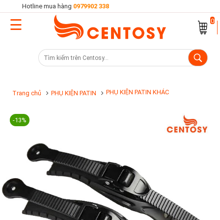
Hotline mua hàng
0979902 338
☰
Trang
0
chủ
Danh
mục
sản
PHỤ KIỆN PATIN KHÁC
Trang chủ
PHỤ KIỆN PATIN
phẩm
-13%
Cửa
hàng
Khuyến
mại