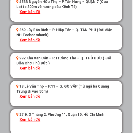
458B Nguyễn Hữu Thọ – P.Tân Hưng – QUẬN 7 (Qua
Lotte 300m về hướng cầu Kênh Tẻ)
Xem bản đồ
369 Lũy Bán Bích – P. Hiệp Tân – Q. TÂN PHÚ (Đối diện
NH Techcombank)
Xem bản đồ
992 Kha Vạn Cân – P.Trường Thọ – Q. THỦ ĐỨC ( Đối
Diện Chợ Thủ Đức )
Xem bản đồ
18 Lê Văn Thọ – P.11 – Q. GÒ VẤP (Từ ngã ba Quang
Trung đi vào 50m)
Xem bản đồ
27 Đ. 3 Tháng 2, Phường 11, Quận 10, Hồ Chí Minh
Xem bản đồ