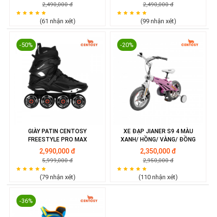
2,490,000 đ
2,490,000 đ
(61 nhận xét)
(99 nhận xét)
-50%
-20%
GIÀY PATIN CENTOSY
XE ĐẠP JIANER S9 4 MÀU
FREESTYLE PRO MAX
XANH/ HỒNG/ VÀNG/ ĐỒNG
2,990,000 đ
2,350,000 đ
5,999,000 đ
2,950,000 đ
(79 nhận xét)
(110 nhận xét)
-36%