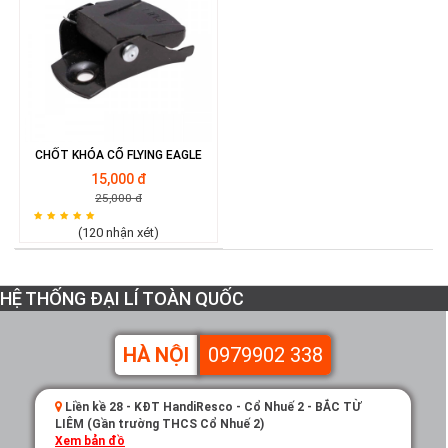
CHỐT KHÓA CỔ FLYING EAGLE
15,000 đ
25,000 đ
(120 nhận xét)
HỆ THỐNG ĐẠI LÍ TOÀN QUỐC
HÀ NỘI
0979902 338
Liền kề 28 - KĐT HandiResco - Cổ Nhuế 2 - BẮC TỪ
LIÊM (Gần trường THCS Cổ Nhuế 2)
Xem bản đồ