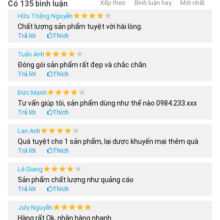
Có 135 bình luận
Xếp theo
Bình luận hay
Mới nhất
★★★★★
★★★★★
Hữu Thăng Nguyễn
Chất lượng sản phẩm tuyệt vời hài lòng.
Trả lời
Thích
★★★★★
★★★★★
Tuấn Anh
Đóng gói sản phẩm rất đẹp và chắc chắn.
Trả lời
Thích
★★★★★
★★★★★
Đức Mạnh
Tư vấn giúp tôi, sản phẩm dùng như thế nào 0984.233.xxx
Trả lời
Thích
★★★★★
★★★★★
Lan Anh
Quá tuyệt cho 1 sản phẩm, lại dược khuyến mại thêm quà
Trả lời
Thích
★★★★★
★★★★★
Lê Giang
Sản phẩm chất lượng như quảng cáo
Trả lời
Thích
★★★★★
★★★★★
July Nguyễn
Hàng rất Ok, nhận hàng nhanh