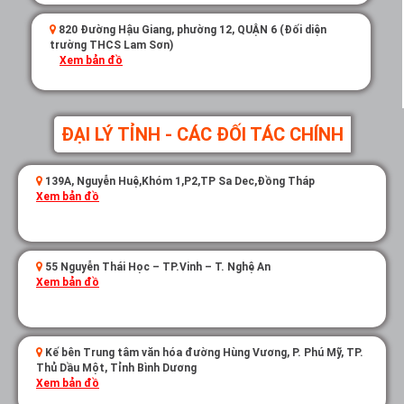
820 Đường Hậu Giang, phường 12, QUẬN 6 (Đối diện
trường THCS Lam Sơn)
Xem bản đồ
ĐẠI LÝ TỈNH - CÁC ĐỐI TÁC CHÍNH
139A, Nguyễn Huệ,Khóm 1,P2,TP Sa Dec,Đồng Tháp
Xem bản đồ
55 Nguyễn Thái Học – TP.Vinh – T. Nghệ An
Xem bản đồ
Kế bên Trung tâm văn hóa đường Hùng Vương, P. Phú Mỹ, TP.
Thủ Dầu Một, Tỉnh Bình Dương
Xem bản đồ