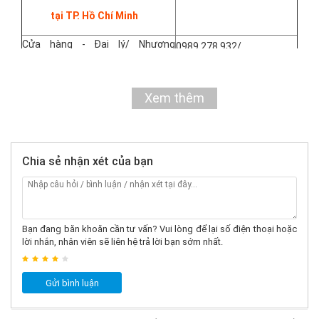
tại TP. Hồ Chí Minh
Cửa hàng - Đại lý/ Nhượng
0989.278.932/
quyền:
Xem chi tiết
0865.887.691
Phản ánh dịch vụ
096.786.3333
Xem thêm
Sàn TMĐT
056.33.22.686
THAM KHẢO THÊM:
Chia sẻ nhận xét của bạn
Các mẫu
Giày Patin Centosy
bán chạy nhất
Các mẫu
Giày Patin Flying Eagle
bán chạy nhất
Phụ kiện Patin
chuyên dụng
Bạn đang băn khoăn cần tư vấn? Vui lòng để lại số điện thoại hoặc
lời nhắn, nhân viên sẽ liên hệ trả lời bạn sớm nhất.
Gửi bình luận