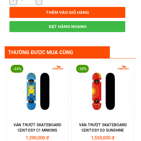
THÊM VÀO GIỎ HÀNG
ĐẶT HÀNG NHANH
THƯỜNG ĐƯỢC MUA CÙNG
-44%
-38%
VÁN TRƯỢT SKATEBOARD
VÁN TRƯỢT SKATEBOARD
CENTOSY C1 MINIONS
CENTOSY D3 SUNSHINE
1,390,000 đ
1,550,000 đ