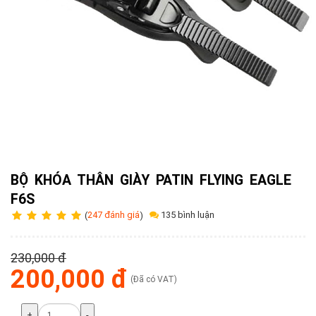
Tuyển
dụng
Liên
hệ
0979902
338
BỘ KHÓA THÂN GIÀY PATIN FLYING EAGLE
F6S
135 bình luận
(
247 đánh giá
)
230,000 đ
200,000 đ
(Đã có VAT)
+
-