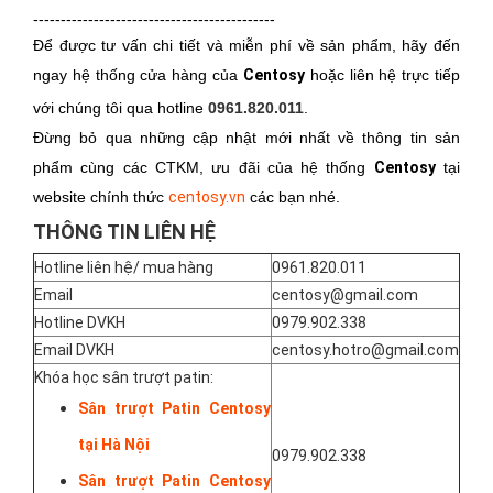
--------------------------------------------
Để được tư vấn chi tiết và miễn phí về sản phẩm, hãy đến
ngay hệ thống cửa hàng của
Centosy
hoặc liên hệ trực tiếp
với chúng tôi qua hotline
0961.820.011
.
Đừng bỏ qua những cập nhật mới nhất về thông tin sản
phẩm cùng các CTKM, ưu đãi của hệ thống
Centosy
tại
website chính thức
centosy.vn
các bạn nhé.
THÔNG TIN LIÊN HỆ
Hotline liên hệ/ mua hàng
0961.820.011
Email
centosy@gmail.com
Hotline DVKH
0979.902.338
Email DVKH
centosy.hotro@gmail.com
Khóa học sân trượt patin:
Sân trượt Patin Centosy
tại Hà Nội
0979.902.338
Sân trượt Patin Centosy