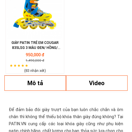
GIÀY PATIN TRẺ EM COUGAR
835LSG 3 MÀU ĐEN/ HỒNG/
XANH
950,000 đ
1,490,000 đ
(83 nhận xét)
Mô tả
Video
Để đảm bảo đôi giày trượt của bạn luôn chắc chắn và ôm
chân thì không thể thiếu bộ khóa thân giày đúng không? Tại
PATIN.VN cung cấp các loại khóa giày cũng như phụ kiện
patin chính hãng, chất lượng cho bạn thỏa sức lựa chọn cho