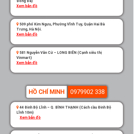
Đống Đa)
Xem bản đồ
509 phố Kim Ngưu, Phường Vĩnh Tuy, Quận Hai Bà
Trưng, Hà Nội.
Xem bản đồ
581 Nguyễn Văn Cừ – LONG BIÊN (Cạnh siêu thị
Vinmart)
Xem bản đồ
HỒ CHÍ MINH
0979902 338
44 Đinh Bộ Lĩnh – Q. BÌNH THẠNH (Cách cầu Đinh Bộ
Lĩnh 10m)
Xem bản đồ