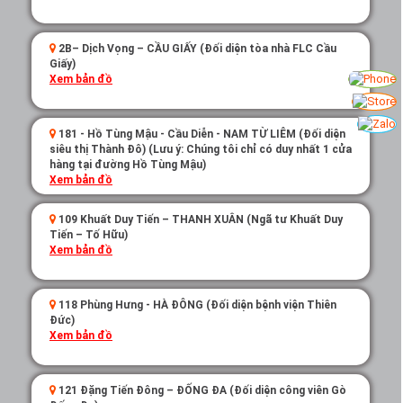
2B– Dịch Vọng – CẦU GIẤY (Đối diện tòa nhà FLC Cầu
Giấy)
Xem bản đồ
181 - Hồ Tùng Mậu - Cầu Diễn - NAM TỪ LIÊM (Đối diện
siêu thị Thành Đô) (Lưu ý: Chúng tôi chỉ có duy nhất 1 cửa
hàng tại đường Hồ Tùng Mậu)
Xem bản đồ
109 Khuất Duy Tiến – THANH XUÂN (Ngã tư Khuất Duy
Tiến – Tố Hữu)
Xem bản đồ
118 Phùng Hưng - HÀ ĐÔNG (Đối diện bệnh viện Thiên
Đức)
Xem bản đồ
121 Đặng Tiến Đông – ĐỐNG ĐA (Đối diện công viên Gò