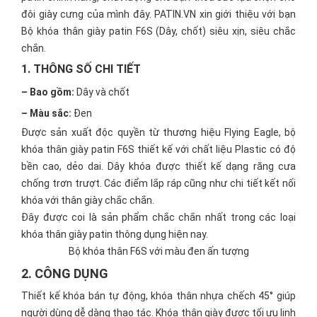
đôi giày cưng của mình đây. PATIN.VN xin giới thiệu với bạn
Bộ khóa thân giày patin F6S (Dây, chốt) siêu xịn, siêu chắc
chắn.
1. THÔNG SỐ CHI TIẾT
– Bao gồm:
Dây
và
chốt
– Màu sắc:
Đen
Được sản xuất độc quyền từ thương hiệu Flying Eagle, bộ
khóa thân giày patin F6S thiết kế với chất liệu Plastic có độ
bền cao, dẻo dai. Dây khóa được thiết kế dạng răng cưa
chống trơn trượt. Các điểm lắp ráp cũng như chi tiết kết nối
khóa với thân giày chắc chắn.
Đây được coi là sản phẩm chắc chắn nhất trong các loại
khóa thân giày patin thông dụng hiện nay.
Bộ khóa thân F6S với màu đen ấn tượng
2. CÔNG DỤNG
Thiết kế khóa bán tự động, khóa thân nhựa chếch 45° giúp
người dùng dễ dàng thao tác. Khóa thân giày được tối ưu linh